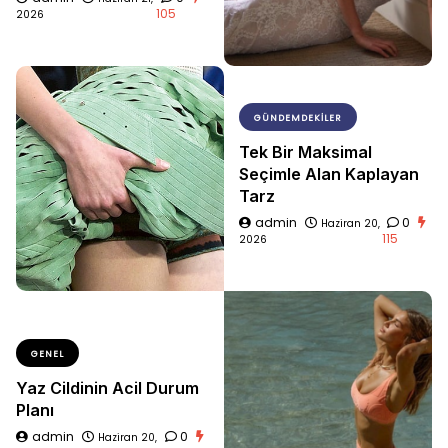
105
2026
GÜNDEMDEKILER
Tek Bir Maksimal
Seçimle Alan Kaplayan
Tarz
admin
0
Haziran 20,
115
2026
GENEL
Yaz Cildinin Acil Durum
Planı
admin
0
Haziran 20,