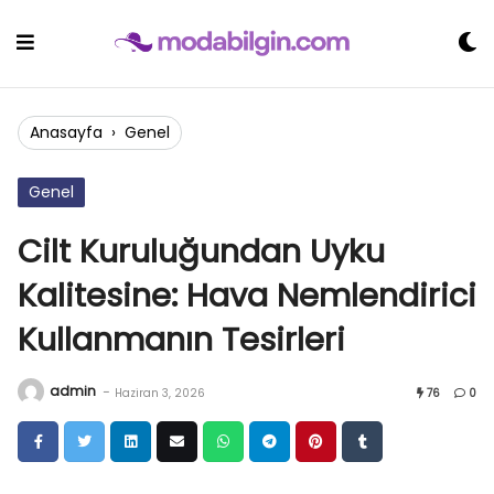
Skip
to
content
Anasayfa
›
Genel
Genel
Cilt Kuruluğundan Uyku
Kalitesine: Hava Nemlendirici
Kullanmanın Tesirleri
admin
-
Haziran 3, 2026
76
0