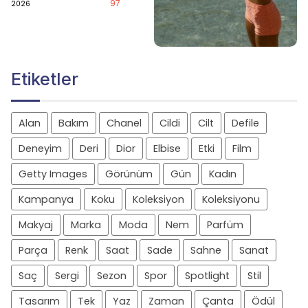
97
2026
Etiketler
Alan
Bakım
Chanel
Cildi
Cilt
Defile
Deneyim
Deri
Dior
Elbise
Etki
Film
Getty Images
Görünüm
Gün
Kadın
Kampanya
Koku
Koleksiyon
Koleksiyonu
Makyaj
Marka
Moda
Nem
Parfüm
Parça
Renk
Saat
Sade
Sahne
Sanat
Saç
Sergi
Sezon
Spor
Spotlight
Stil
Tasarım
Tek
Yaz
Zaman
Çanta
Ödül