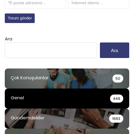
Ara
Ara
Çok Konuşulanlar
50
Genel
449
Gündemdekiler
1663