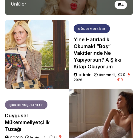
Ünlüler
154
GÜNDEMDEKILER
Yine Hatırladık:
Okumak! “Boş”
Vakitlerinde Ne
Yapıyorsun? A Şıkkı:
Kitap Okuyorum
admin
0
Haziran 21,
419
2026
ÇOK KONUŞULANLAR
Duygusal
Mükemmeliyetçilik
Tuzağı
admin
0
Haziran 21,