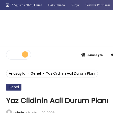
Skip
07 Ağustos 2026, Cuma
Hakkımızda
Künye
Gizlilik Politikası
to
content
Anasayfa
Çok
Anasayfa
›
Genel
›
Yaz Cildinin Acil Durum Planı
Genel
Yaz Cildinin Acil Durum Planı
admin
-
Haziran 20, 2026