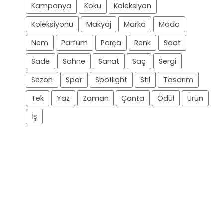
Kampanya
Koku
Koleksiyon
Koleksiyonu
Makyaj
Marka
Moda
Nem
Parfüm
Parça
Renk
Saat
Sade
Sahne
Sanat
Saç
Sergi
Sezon
Spor
Spotlight
Stil
Tasarım
Tek
Yaz
Zaman
Çanta
Ödül
Ürün
İş