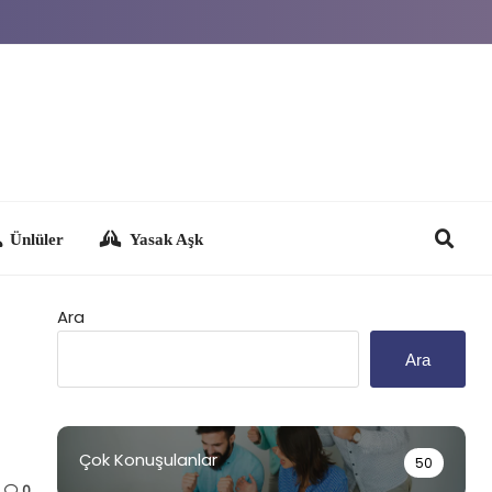
Yasak Aşk
Ara
Ara
Çok Konuşulanlar
50
0