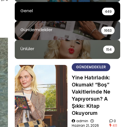
Genel
449
Gündemdekiler
1663
Ünlüler
154
GÜNDEMDEKILER
Yine Hatırladık:
Okumak! “Boş”
Vakitlerinde Ne
Yapıyorsun? A
Şıkkı: Kitap
Okuyorum
admin
0
Haziran 21, 2026
411