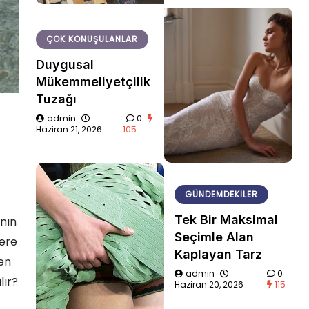
ÇOK KONUŞULANLAR
Duygusal
Mükemmeliyetçilik
Tuzağı
admin
0
Haziran 21, 2026
105
GÜNDEMDEKILER
Tek Bir Maksimal
ının
Seçimle Alan
zere
Kaplayan Tarz
ten
admin
0
lır?
Haziran 20, 2026
115