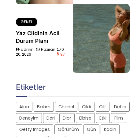
GENEL
Yaz Cildinin Acil
Durum Planı
admin
Haziran
0
20, 2026
97
Etiketler
Alan
Bakım
Chanel
Cildi
Cilt
Defile
Deneyim
Deri
Dior
Elbise
Etki
Film
Getty Images
Görünüm
Gün
Kadın