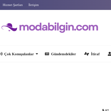
Hizmet Şartları
İletişim
 Konuşulanlar
Gündemdekiler
İtiraf
Ünlüler
97