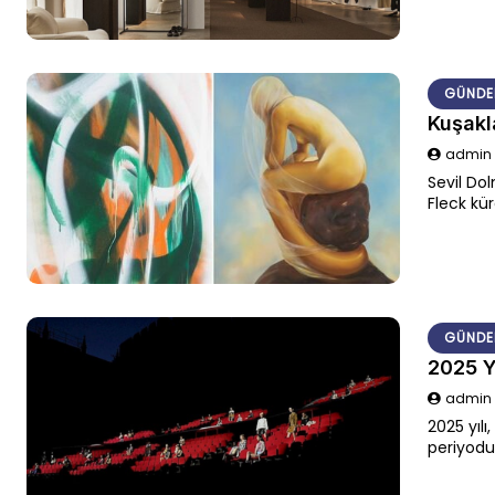
incelikli
bu sürek
üzere Par
GÜNDE
Kuşakl
admi
Sevil Dol
Fleck kür
getirere
katmanlı
GÜNDE
2025 Yı
admi
2025 yılı
periyodu
seçili de
tanımlıyo