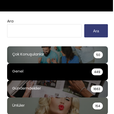
Ara
Ara
Çok Konuşulanlar
50
Genel
449
Gündemdekiler
1663
Ünlüler
154