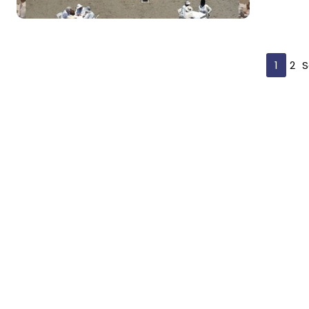
Yazı
1
2
S
sayfalaması