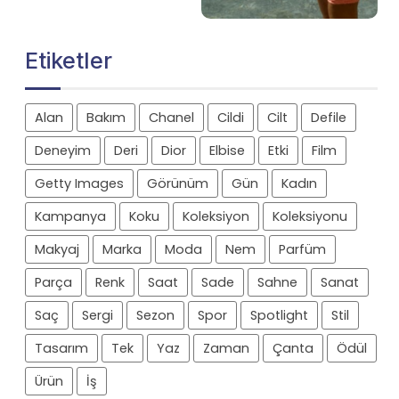
Etiketler
Alan
Bakım
Chanel
Cildi
Cilt
Defile
Deneyim
Deri
Dior
Elbise
Etki
Film
Getty Images
Görünüm
Gün
Kadın
Kampanya
Koku
Koleksiyon
Koleksiyonu
Makyaj
Marka
Moda
Nem
Parfüm
Parça
Renk
Saat
Sade
Sahne
Sanat
Saç
Sergi
Sezon
Spor
Spotlight
Stil
Tasarım
Tek
Yaz
Zaman
Çanta
Ödül
Ürün
İş