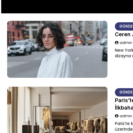
GÜNDE
Ceren 
admi
New York
dizayna 
dünya ve
GÜNDE
Paris’
İlkbah
admi
Paris’te
üzerinden