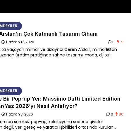
MDEKILER
Arslan’ın Çok Katmanlı Tasarım Cihanı
n
Haziran 17, 2026
0
71
’ta yaşayan mimar ve dizayncı Ceren Arslan, mimarlıktan
uzanan üretim pratiğinde sahne tasarımı, moda, dijital
 mimarlık ortasındaki hudutları tekrar düşünüyor.
MDEKILER
te Bir Pop-up Yer: Massimo Dutti Limited Edition
ar/Yaz 2026’yı Nasıl Anlatıyor?
n
Haziran 7, 2026
0
80
 kurulan süreksiz pop-up, koleksiyonu sadece giysiler
 değil, yer, gereç ve yaratıcı işbirlikleri ortasında kurulan