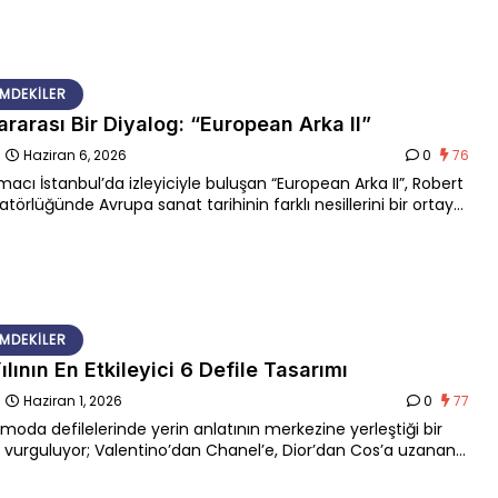
 bir diyalogla yine düşünmeye davet ediyor. ELLE Türkiye olarak
siz alanı deneyimlemek ve koleksiyonu yerinde görmek
is’teyiz.
MDEKILER
ararası Bir Diyalog: “European Arka II”
n
Haziran 6, 2026
0
76
macı İstanbul’da izleyiciyle buluşan “European Arka II”, Robert
atörlüğünde Avrupa sanat tarihinin farklı nesillerini bir ortaya
k avangard mirastan çağdaş üretimlere uzanan çok
 bir okuma alanı sunuyor.
MDEKILER
lının En Etkileyici 6 Defile Tasarımı
n
Haziran 1, 2026
0
77
, moda defilelerinde yerin anlatının merkezine yerleştiği bir
 vurguluyor; Valentino’dan Chanel’e, Dior’dan Cos’a uzanan
file dizaynları, modanın yerle kurduğu bağlantıyı tekrar
r.