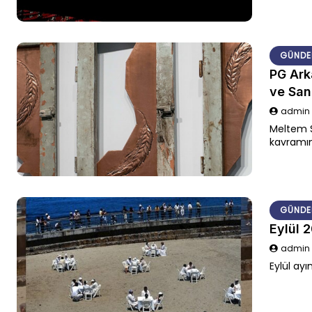
GÜNDE
PG Ark
ve San
admi
Meltem S
kavramını
üretim sü
GÜNDE
Eylül 
admi
Eylül ayı