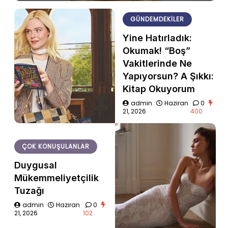
GÜNDEMDEKILER
Yine Hatırladık:
Okumak! “Boş”
Vakitlerinde Ne
Yapıyorsun? A Şıkkı:
Kitap Okuyorum
admin
Haziran
0
21, 2026
400
ÇOK KONUŞULANLAR
Duygusal
Mükemmeliyetçilik
Tuzağı
admin
Haziran
0
21, 2026
102