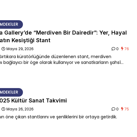
MDEKILER
a Gallery’de “Merdiven Bir Dairedir”: Yer, Hayal
atın Kesiştiği Stant
n
Mayıs 29, 2026
0
76
ırtıkara küratörlüğünde düzenlenen stant, merdiven
 bağlayıcı bir öge olarak kullanıyor ve sanatkarların şahsî
reçlerini, yerle kurdukları öznel bağlarla birleştiriyor.
MDEKILER
2025 Kültür Sanat Takvimi
n
Mayıs 26, 2026
0
75
nın öne çıkan stantlarını ve şenliklerini bir ortaya getirdik.