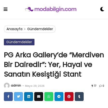
Skip
to
content
Anasayfa
›
Gündemdekiler
Gündemdekiler
PG Arka Gallery’de “Merdiven
Bir Dairedir”: Yer, Hayal ve
Sanatın Kesiştiği Stant
admin
-
Mayıs 29, 2026
77
0