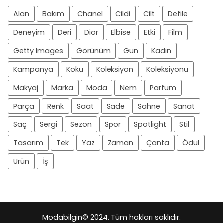
Alan
Bakım
Chanel
Cildi
Cilt
Defile
Deneyim
Deri
Dior
Elbise
Etki
Film
Getty Images
Görünüm
Gün
Kadın
Kampanya
Koku
Koleksiyon
Koleksiyonu
Makyaj
Marka
Moda
Nem
Parfüm
Parça
Renk
Saat
Sade
Sahne
Sanat
Saç
Sergi
Sezon
Spor
Spotlight
Stil
Tasarım
Tek
Yaz
Zaman
Çanta
Ödül
Ürün
İş
Modabilgin
© 2024. Tüm hakları saklıdır.