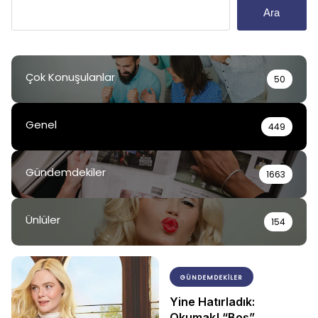
Ara
Çok Konuşulanlar
50
Genel
449
Gündemdekiler
1663
Ünlüler
154
GÜNDEMDEKILER
Yine Hatırladık:
Okumak! “Boş”