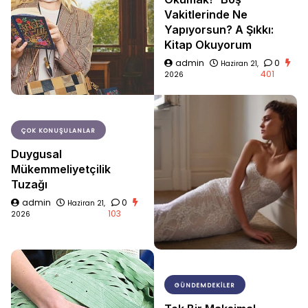
Vakitlerinde Ne
Yapıyorsun? A Şıkkı:
Kitap Okuyorum
admin
0
Haziran 21,
401
2026
ÇOK KONUŞULANLAR
Duygusal
Mükemmeliyetçilik
Tuzağı
admin
0
Haziran 21,
103
2026
GÜNDEMDEKILER