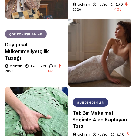
admin
0
Haziran 21,
408
2026
ÇOK KONUŞULANLAR
Duygusal
Mükemmeliyetçilik
Tuzağı
admin
0
Haziran 21,
103
2026
GÜNDEMDEKILER
Tek Bir Maksimal
Seçimle Alan Kaplayan
Tarz
admin
0
Haziran 20,