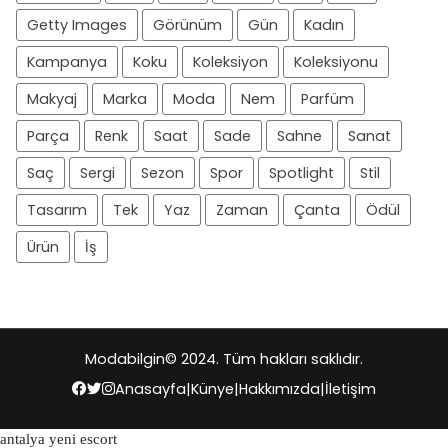
Getty Images
Görünüm
Gün
Kadın
Kampanya
Koku
Koleksiyon
Koleksiyonu
Makyaj
Marka
Moda
Nem
Parfüm
Parça
Renk
Saat
Sade
Sahne
Sanat
Saç
Sergi
Sezon
Spor
Spotlight
Stil
Tasarım
Tek
Yaz
Zaman
Çanta
Ödül
Ürün
İş
Modabilgin
© 2024. Tüm hakları saklıdır.
Anasayfa
|
Künye
|
Hakkımızda
|
İletişim
antalya yeni escort