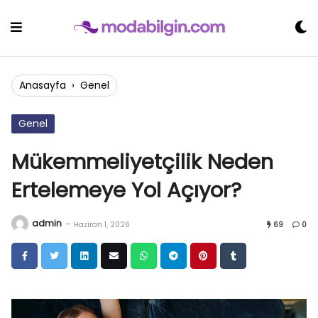
Skip
to
content
Anasayfa
›
Genel
Genel
Mükemmeliyetçilik Neden
Ertelemeye Yol Açıyor?
admin
-
Haziran 1, 2026
69
0