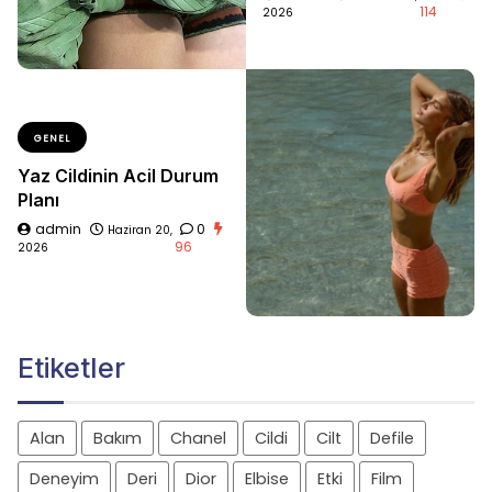
114
2026
GENEL
Yaz Cildinin Acil Durum
Planı
admin
0
Haziran 20,
96
2026
Etiketler
Alan
Bakım
Chanel
Cildi
Cilt
Defile
Deneyim
Deri
Dior
Elbise
Etki
Film