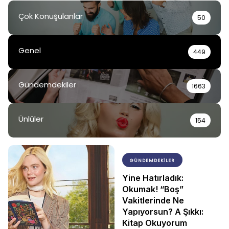
Çok Konuşulanlar
50
Genel
449
Gündemdekiler
1663
Ünlüler
154
GÜNDEMDEKILER
Yine Hatırladık:
Okumak! “Boş”
Vakitlerinde Ne
Yapıyorsun? A Şıkkı:
Kitap Okuyorum