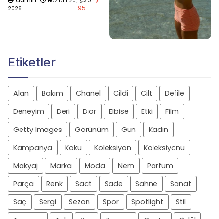
admin
0
Haziran 20,
95
2026
Etiketler
Alan
Bakım
Chanel
Cildi
Cilt
Defile
Deneyim
Deri
Dior
Elbise
Etki
Film
Getty Images
Görünüm
Gün
Kadın
Kampanya
Koku
Koleksiyon
Koleksiyonu
Makyaj
Marka
Moda
Nem
Parfüm
Parça
Renk
Saat
Sade
Sahne
Sanat
Saç
Sergi
Sezon
Spor
Spotlight
Stil