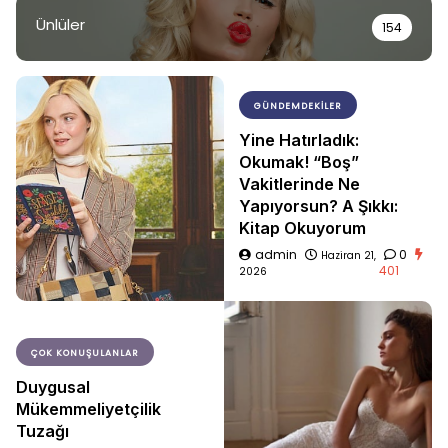
Ünlüler
154
GÜNDEMDEKILER
Yine Hatırladık:
Okumak! “Boş”
Vakitlerinde Ne
Yapıyorsun? A Şıkkı:
Kitap Okuyorum
admin
0
Haziran 21,
401
2026
ÇOK KONUŞULANLAR
Duygusal
Mükemmeliyetçilik
Tuzağı