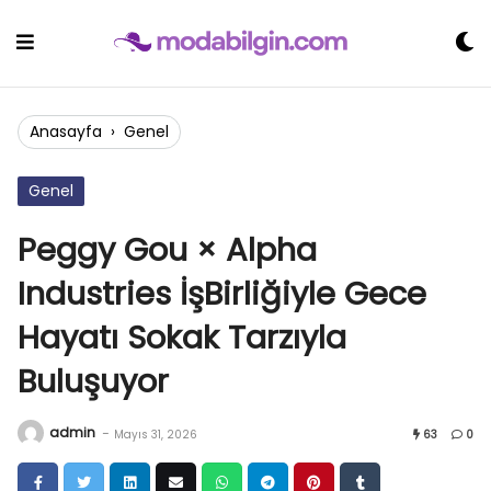
Skip
to
content
Anasayfa
›
Genel
Genel
Peggy Gou × Alpha
Industries İşBirliğiyle Gece
Hayatı Sokak Tarzıyla
Buluşuyor
admin
-
Mayıs 31, 2026
63
0