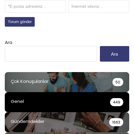
Ara
Ara
Çok Konuşulanlar
50
Genel
449
Gündemdekiler
1663