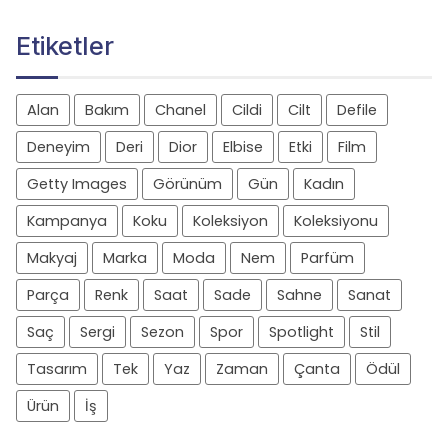
Etiketler
Alan
Bakım
Chanel
Cildi
Cilt
Defile
Deneyim
Deri
Dior
Elbise
Etki
Film
Getty Images
Görünüm
Gün
Kadın
Kampanya
Koku
Koleksiyon
Koleksiyonu
Makyaj
Marka
Moda
Nem
Parfüm
Parça
Renk
Saat
Sade
Sahne
Sanat
Saç
Sergi
Sezon
Spor
Spotlight
Stil
Tasarım
Tek
Yaz
Zaman
Çanta
Ödül
Ürün
İş