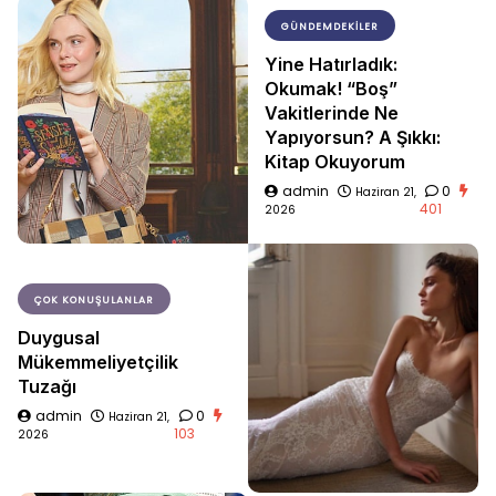
GÜNDEMDEKILER
Yine Hatırladık:
Okumak! “Boş”
Vakitlerinde Ne
Yapıyorsun? A Şıkkı:
Kitap Okuyorum
admin
0
Haziran 21,
401
2026
ÇOK KONUŞULANLAR
Duygusal
Mükemmeliyetçilik
Tuzağı
admin
0
Haziran 21,
103
2026