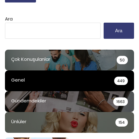
Ara
Ara
Çok Konuşulanlar
50
Genel
449
Gündemdekiler
1663
Ünlüler
154