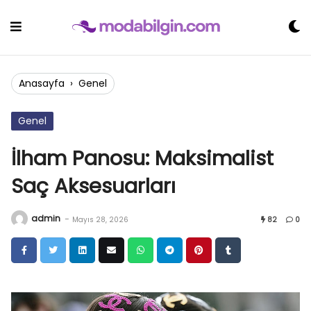
Skip
to
content
Anasayfa
›
Genel
Genel
İlham Panosu: Maksimalist
Saç Aksesuarları
admin
-
Mayıs 28, 2026
82
0