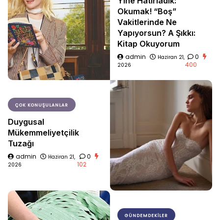
Yine Hatırladık:
Okumak! “Boş”
Vakitlerinde Ne
Yapıyorsun? A Şıkkı:
Kitap Okuyorum
admin
0
Haziran 21,
400
2026
ÇOK KONUŞULANLAR
Duygusal
Mükemmeliyetçilik
Tuzağı
admin
0
Haziran 21,
102
2026
GÜNDEMDEKILER