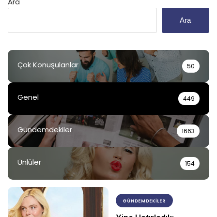
Ara
Ara
Çok Konuşulanlar
50
Genel
449
Gündemdekiler
1663
Ünlüler
154
GÜNDEMDEKILER