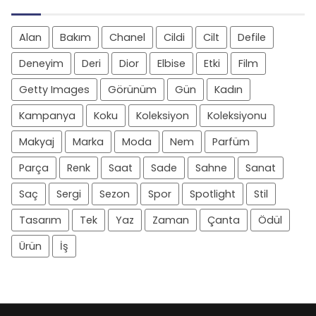
Alan
Bakım
Chanel
Cildi
Cilt
Defile
Deneyim
Deri
Dior
Elbise
Etki
Film
Getty Images
Görünüm
Gün
Kadın
Kampanya
Koku
Koleksiyon
Koleksiyonu
Makyaj
Marka
Moda
Nem
Parfüm
Parça
Renk
Saat
Sade
Sahne
Sanat
Saç
Sergi
Sezon
Spor
Spotlight
Stil
Tasarım
Tek
Yaz
Zaman
Çanta
Ödül
Ürün
İş