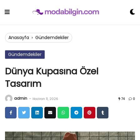
Skip
to
content
Anasayfa
›
Gündemdekiler
Gündemdekiler
Dünya Kupasına Özel
Tasarım
admin
-
Haziran 11, 2026
74
0