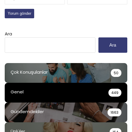
Ara
Ara
Çok Konuşulanlar
50
Genel
449
Gündemdekiler
1663
Ünlüler