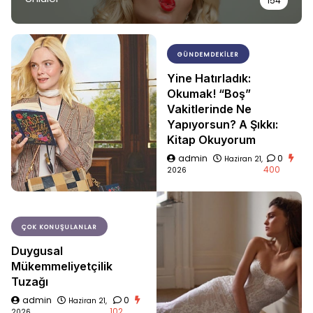
154
GÜNDEMDEKILER
Yine Hatırladık:
Okumak! “Boş”
Vakitlerinde Ne
Yapıyorsun? A Şıkkı:
Kitap Okuyorum
admin
0
Haziran 21,
400
2026
ÇOK KONUŞULANLAR
Duygusal
Mükemmeliyetçilik
Tuzağı
admin
0
Haziran 21,
102
2026