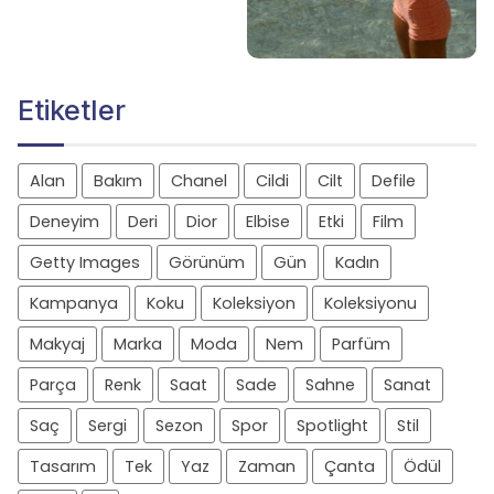
Etiketler
Alan
Bakım
Chanel
Cildi
Cilt
Defile
Deneyim
Deri
Dior
Elbise
Etki
Film
Getty Images
Görünüm
Gün
Kadın
Kampanya
Koku
Koleksiyon
Koleksiyonu
Makyaj
Marka
Moda
Nem
Parfüm
Parça
Renk
Saat
Sade
Sahne
Sanat
Saç
Sergi
Sezon
Spor
Spotlight
Stil
Tasarım
Tek
Yaz
Zaman
Çanta
Ödül