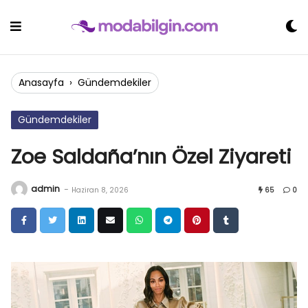
Skip
to
content
Anasayfa
›
Gündemdekiler
Gündemdekiler
Zoe Saldaña’nın Özel Ziyareti
admin
-
Haziran 8, 2026
65
0