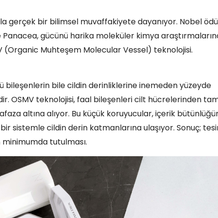
la gerçek bir bilimsel muvaffakiyete dayanıyor. Nobel ödü
le Panacea, gücünü harika moleküler kimya araştırmaları
OSMV (Organic Muhteşem Molecular Vessel) teknolojisi.
lü bileşenlerin bile cildin derinliklerine inemeden yüzeyde
r. OSMV teknolojisi, faal bileşenleri cilt hücrelerinden ta
faza altına alıyor. Bu küçük koruyucular, içerik bütünlüğü
sistemle cildin derin katmanlarına ulaşıyor. Sonuç; tesi
nin minimumda tutulması.