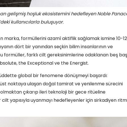
an gelişmiş hoşluk ekosistemini hedefleyen Noble Panac
deki kullanıcılarla buluşuyor.
n marka, formüllerini azamî aktiflik sağlamak ismine 10-12
nyanın dört bir yanından seçkin bilim insanlarının ve
 formüller, farklı cilt gereksinimlerine odaklanan beş ba
 Absolute, the Exceptional ve the Energist.
a müddette global bir fenomene dönüşmeyi başardı:
 üst noktaya ulaşan doğal tamirat ve yenilenme sürecini
maktan çıkarıp ileri teknoloji bir gece ritüeline
 cilt yapısıyla uyanmayı hedefleyenler için sirkadiyen rit