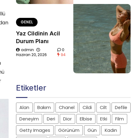
llü
ndan
GENEL
Yaz Cildinin Acil
Durum Planı
admin
0
Haziran 20, 2026
94
m
nü
r
Etiketler
Alan
Bakım
Chanel
Cildi
Cilt
Defile
Deneyim
Deri
Dior
Elbise
Etki
Film
Getty Images
Görünüm
Gün
Kadın