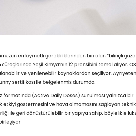
üzün en kıymetli gerekliliklerinden biri olan “bilinçli güzel
süreçlerinde Yeşil Kimya’nın 12 prensibini temel alıyor. 
alanabilir ve yenilenebilir kaynaklardan seçiliyor. Ayrıyete
unny sertifikası ile belgelenmiş durumda.
oz formatında (Active Daily Doses) sunulması yalnızca bir
ek etkiyi göstermesini ve hava almamasını sağlayan teknik
liği ile geri dönüştürülebilir bir yapıya sahip, böylelikle lük
irleşiyor.