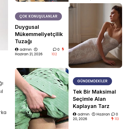
ÇOK KONUŞULANLAR
Duygusal
Mükemmeliyetçilik
Tuzağı
admin
0
Haziran 21, 2026
102
GÜNDEMDEKILER
ğı
ıl
Tek Bir Maksimal
Seçimle Alan
Kaplayan Tarz
rka
admin
Haziran
0
20, 2026
113