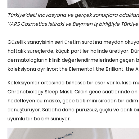
Türkiye’deki inovasyona ve gerçek sonuçlara odaklan
YARS Cosmetics iştiraki ve Beymen iş birliğiyle Türkiye’
Güzellik sanayisinin seri üretim suratına meydan okuya
haftalık süreçlerde, küçük partiler halinde üretiyor. Dü
dermatologların klinik değerlendirmelerinden geçen bu
koleksiyona ayrılıyor: the Elemental, the Brilliant, the
Koleksiyonlar ortasında bilhassa bir eser var ki, kıs
Chronobiology Sleep Mask. Cildin gece saatlerinde en
hedefleyen bu maske, gece bakımını sıradan bir adım ol
dönüştürüyor. Sabaha daha pürüzsüz, güçlü ve canlı bir
uyumlu bir bakım sunuyor.