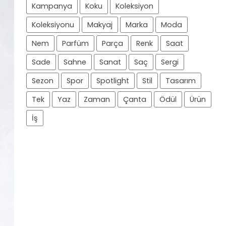
Kampanya
Koku
Koleksiyon
Koleksiyonu
Makyaj
Marka
Moda
Nem
Parfüm
Parça
Renk
Saat
Sade
Sahne
Sanat
Saç
Sergi
Sezon
Spor
Spotlight
Stil
Tasarım
Tek
Yaz
Zaman
Çanta
Ödül
Ürün
İş