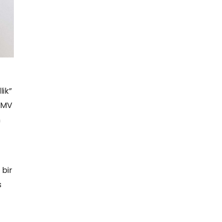
lik”
OSMV
n
 bir
s