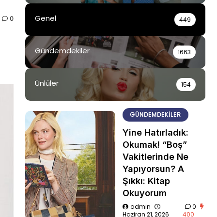
Genel
0
449
Gündemdekiler
1663
Ünlüler
154
GÜNDEMDEKILER
Yine Hatırladık:
Okumak! “Boş”
Vakitlerinde Ne
Yapıyorsun? A
Şıkkı: Kitap
Okuyorum
admin
0
Haziran 21, 2026
400