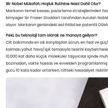
Bir Nobel Mükafatı Hoşluk Rutinine Nasıl Dahil Olur?
Markanın temel kıssası, pazarlama stratejilerinden faz
kimyager Sir Fraser Stoddart tarafından kurulan Nob
alıyor. Markanın gerisindeki asıl ihtilal ise patentli 
Peki, bu teknoloji tam olarak ne manaya geliyor?
Cilt bakımında en sık karşılaşılan sorun, en faal ve güç
kalması yahut hava/ışık temasıyla tesirini kaybetmesidi
10.000 kat daha küçük moleküler taşıyıcılar içinde muha
bozmadan, vakte hassas ve evvelden programlanmış bir 
gücü 10 kata kadar artarken, ciltteki hassasiyet riski