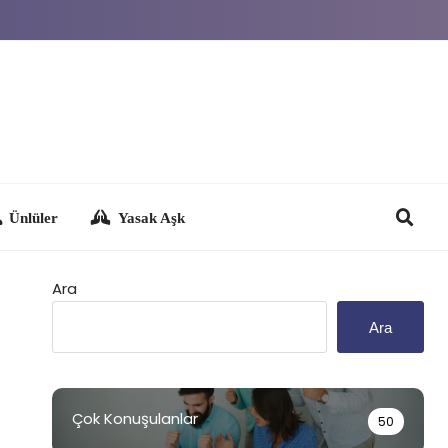
Yasak Aşk
Ara
Ara
Çok Konuşulanlar
50