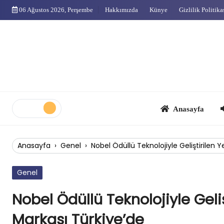
Skip
06 Ağustos 2026, Perşembe
Hakkımızda
Künye
Gizlilik Politika
to
content
Anasayfa
Çok
Anasayfa
›
Genel
›
Nobel Ödüllü Teknolojiyle Geliştirilen 
Genel
Nobel Ödüllü Teknolojiyle Geliş
Markası Türkiye’de