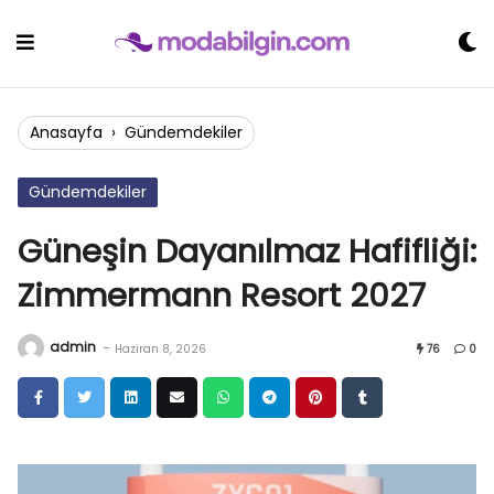
Skip
to
content
Anasayfa
›
Gündemdekiler
Gündemdekiler
Güneşin Dayanılmaz Hafifliği:
Zimmermann Resort 2027
admin
-
Haziran 8, 2026
76
0