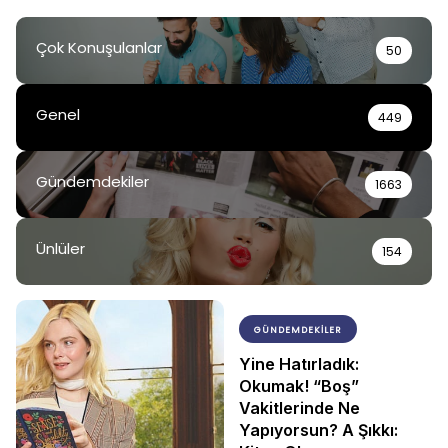
Çok Konuşulanlar
50
Genel
449
Gündemdekiler
1663
Ünlüler
154
GÜNDEMDEKILER
Yine Hatırladık:
Okumak! “Boş”
Vakitlerinde Ne
Yapıyorsun? A Şıkkı: