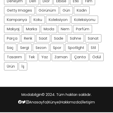
Deneyim
Deri
Dior
Elbise
Etki
Film
Getty Images
Görünüm
Gün
Kadın
Kampanya
Koku
Koleksiyon
Koleksiyonu
Makyaj
Marka
Moda
Nem
Parfüm
Parça
Renk
Saat
Sade
Sahne
Sanat
Saç
Sergi
Sezon
Spor
Spotlight
Stil
Tasarım
Tek
Yaz
Zaman
Çanta
Ödül
Ürün
İş
Modabilgin
© 2024. Tüm hakları saklıdır.
Anasayfa
|
Künye
|
Hakkımızda
|
İletişim