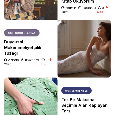
Kitap Okuyorum
admin
0
Haziran 21,
400
2026
ÇOK KONUŞULANLAR
Duygusal
Mükemmeliyetçilik
Tuzağı
admin
0
Haziran 21,
102
2026
GÜNDEMDEKILER
Tek Bir Maksimal
Seçimle Alan Kaplayan
Tarz