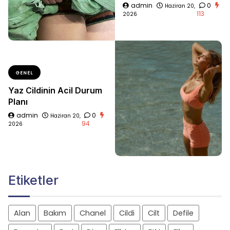
admin
0
Haziran 20,
113
2026
GENEL
Yaz Cildinin Acil Durum
Planı
admin
0
Haziran 20,
94
2026
Etiketler
Alan
Bakım
Chanel
Cildi
Cilt
Defile