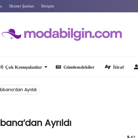
sı
Hizmet Şartları
İletişim
 Konuşulanlar
Gündemdekiler
İtiraf
Ünlüler
bana’dan Ayrıldı
ana’dan Ayrıldı
67