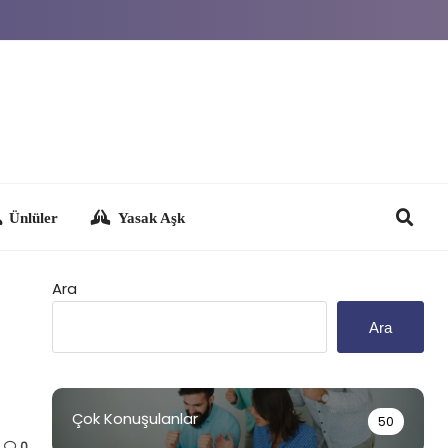
Yasak Aşk
Ara
Ara
Çok Konuşulanlar
50
0