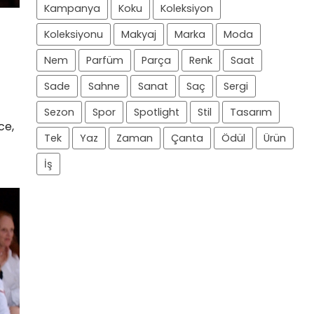
Kampanya
Koku
Koleksiyon
Koleksiyonu
Makyaj
Marka
Moda
Nem
Parfüm
Parça
Renk
Saat
Sade
Sahne
Sanat
Saç
Sergi
Sezon
Spor
Spotlight
Stil
Tasarım
ce,
Tek
Yaz
Zaman
Çanta
Ödül
Ürün
İş