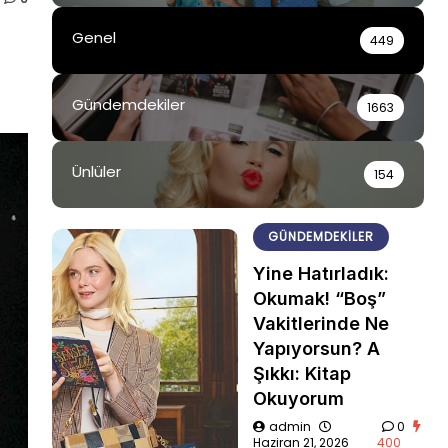
Genel
449
Gündemdekiler
1663
Ünlüler
154
GÜNDEMDEKILER
Yine Hatırladık:
Okumak! “Boş”
Vakitlerinde Ne
Yapıyorsun? A
Şıkkı: Kitap
Okuyorum
admin
0
Haziran 21, 2026
400