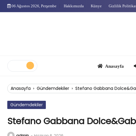
Skip
06 Ağustos 2026, Perşembe
Hakkımızda
Künye
Gizlilik Politika
to
content
Anasayfa
Çok
Anasayfa
›
Gündemdekiler
›
Stefano Gabbana Dolce&Gab
Gündemdekiler
Stefano Gabbana Dolce&Gabb
admin
-
Haziran 6, 2026