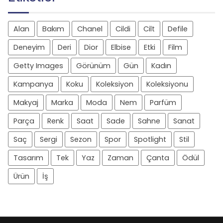
Alan
Bakım
Chanel
Cildi
Cilt
Defile
Deneyim
Deri
Dior
Elbise
Etki
Film
Getty Images
Görünüm
Gün
Kadın
Kampanya
Koku
Koleksiyon
Koleksiyonu
Makyaj
Marka
Moda
Nem
Parfüm
Parça
Renk
Saat
Sade
Sahne
Sanat
Saç
Sergi
Sezon
Spor
Spotlight
Stil
Tasarım
Tek
Yaz
Zaman
Çanta
Ödül
Ürün
İş