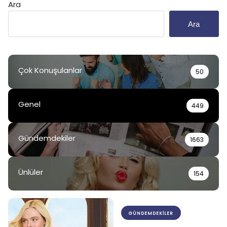
Ara
Ara
Çok Konuşulanlar
50
Genel
449
Gündemdekiler
1663
Ünlüler
154
GÜNDEMDEKILER