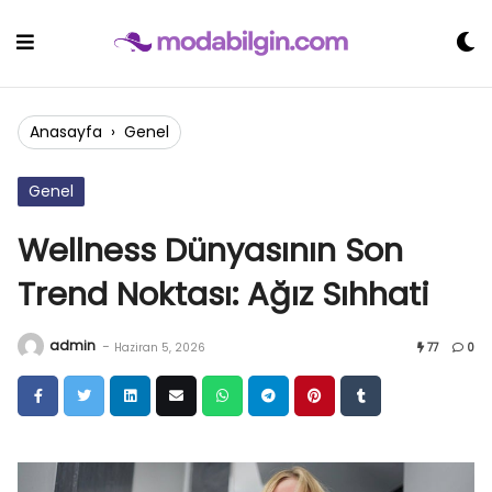
Skip
to
content
Anasayfa
›
Genel
Genel
Wellness Dünyasının Son
Trend Noktası: Ağız Sıhhati
admin
-
Haziran 5, 2026
77
0