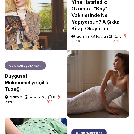
Yine Hatırladık:
Okumak! “Boş”
Vakitlerinde Ne
Yapıyorsun? A Şıkkı:
Kitap Okuyorum
admin
0
Haziran 21,
401
2026
ÇOK KONUŞULANLAR
Duygusal
Mükemmeliyetçilik
Tuzağı
admin
0
Haziran 21,
103
2026
GÜNDEMDEKILER