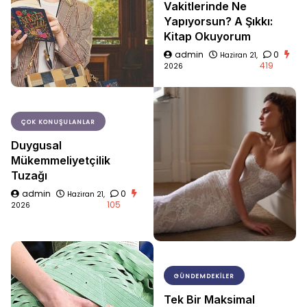
Vakitlerinde Ne
Yapıyorsun? A Şıkkı:
Kitap Okuyorum
admin
0
Haziran 21,
419
2026
ÇOK KONUŞULANLAR
Duygusal
Mükemmeliyetçilik
Tuzağı
admin
0
Haziran 21,
105
2026
GÜNDEMDEKILER
Tek Bir Maksimal