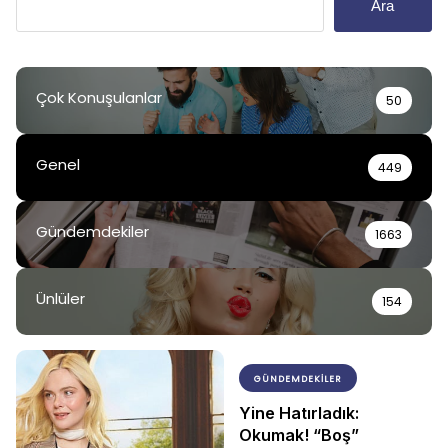
Ara
Çok Konuşulanlar
50
Genel
449
Gündemdekiler
1663
Ünlüler
154
GÜNDEMDEKILER
Yine Hatırladık:
Okumak! “Boş”