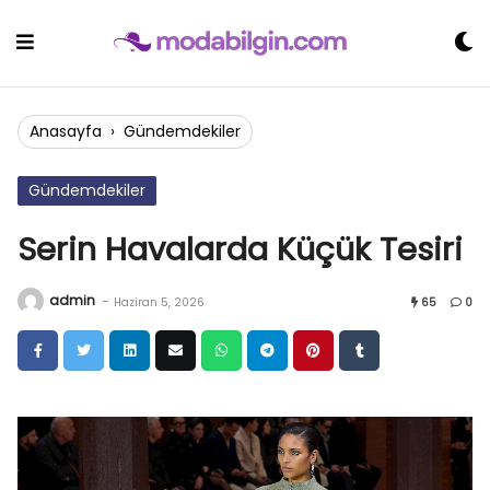
Skip
to
content
Anasayfa
›
Gündemdekiler
Gündemdekiler
Serin Havalarda Küçük Tesiri
admin
-
Haziran 5, 2026
65
0