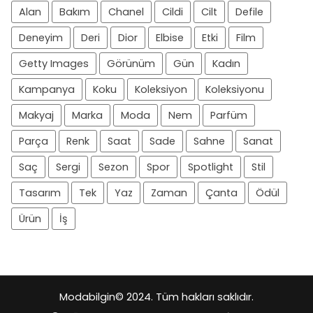
Alan
Bakım
Chanel
Cildi
Cilt
Defile
Deneyim
Deri
Dior
Elbise
Etki
Film
Getty Images
Görünüm
Gün
Kadın
Kampanya
Koku
Koleksiyon
Koleksiyonu
Makyaj
Marka
Moda
Nem
Parfüm
Parça
Renk
Saat
Sade
Sahne
Sanat
Saç
Sergi
Sezon
Spor
Spotlight
Stil
Tasarım
Tek
Yaz
Zaman
Çanta
Ödül
Ürün
İş
Modabilgin
© 2024. Tüm hakları saklıdır.