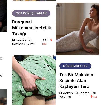
ÇOK KONUŞULANLAR
Duygusal
Mükemmeliyetçilik
Tuzağı
admin
0
Haziran 21, 2026
102
da
GÜNDEMDEKILER
Tek Bir Maksimal
bu
Seçimle Alan
Kaplayan Tarz
admin
Haziran
0
20, 2026
113