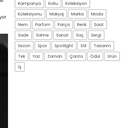
ir
Kampanya
Koku
Koleksiyon
Koleksiyonu
Makyaj
Marka
Moda
uyor
Nem
Parfüm
Parça
Renk
Saat
Sade
Sahne
Sanat
Saç
Sergi
Sezon
Spor
Spotlight
Stil
Tasarım
Tek
Yaz
Zaman
Çanta
Ödül
Ürün
İş