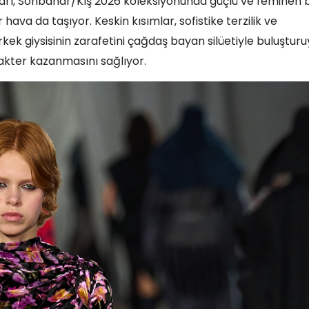
nları, Sonbahar/Kış 2026 koleksiyonunda güçlü ve feminen b
hava da taşıyor. Keskin kısımlar, sofistike terzilik ve
rkek giysisinin zarafetini çağdaş bayan silüetiyle buluştur
akter kazanmasını sağlıyor.