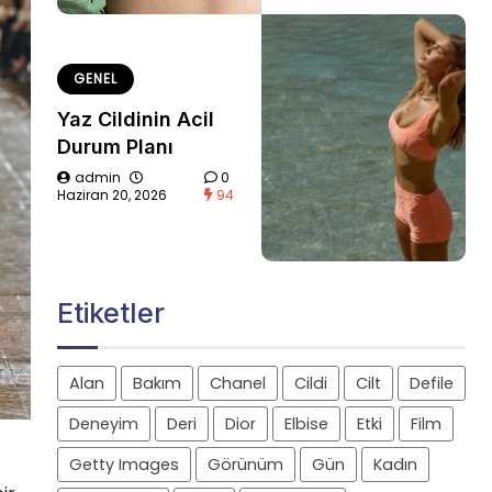
GENEL
Yaz Cildinin Acil
Durum Planı
admin
0
Haziran 20, 2026
94
Etiketler
Alan
Bakım
Chanel
Cildi
Cilt
Defile
Deneyim
Deri
Dior
Elbise
Etki
Film
Getty Images
Görünüm
Gün
Kadın