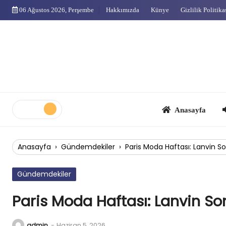
Skip
06 Ağustos 2026, Perşembe
Hakkımızda
Künye
Gizlilik Politika
to
content
Anasayfa
Çok
Anasayfa
›
Gündemdekiler
›
Paris Moda Haftası: Lanvin S
Gündemdekiler
Paris Moda Haftası: Lanvin S
admin
-
Haziran 5, 2026