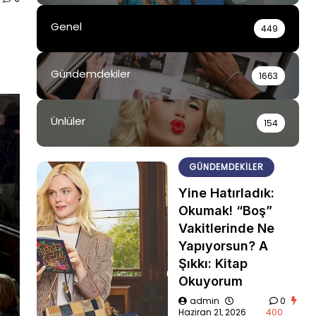
Genel
449
Gündemdekiler
1663
Ünlüler
154
GÜNDEMDEKILER
Yine Hatırladık:
Okumak! “Boş”
Vakitlerinde Ne
Yapıyorsun? A
Şıkkı: Kitap
Okuyorum
admin
0
Haziran 21, 2026
400