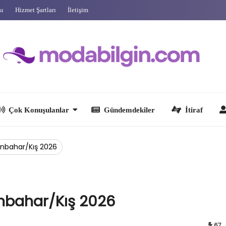
sı
Hizmet Şartları
İletişim
 Konuşulanlar
Gündemdekiler
İtiraf
Ünlüler
onbahar/Kış 2026
onbahar/Kış 2026
67