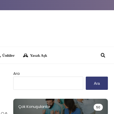
Yasak Aşk
Ara
Ara
Çok Konuşulanlar
50
0