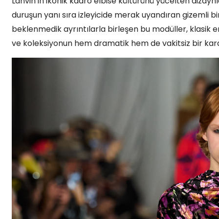
Lanvin’in ikonik kadro elbise kültürünü yücelten dizay
duruşun yanı sıra izleyicide merak uyandıran gizemli bir 
beklenmedik ayrıntılarla birleşen bu modüller, klasik e
ve koleksiyonun hem dramatik hem de vakitsiz bir kar