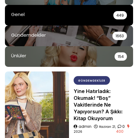
Genel
449
Gündemdekiler
1663
Ünlüler
154
GÜNDEMDEKILER
Yine Hatırladık:
Okumak! “Boş”
Vakitlerinde Ne
Yapıyorsun? A Şıkkı:
Kitap Okuyorum
admin
0
Haziran 21,
400
2026