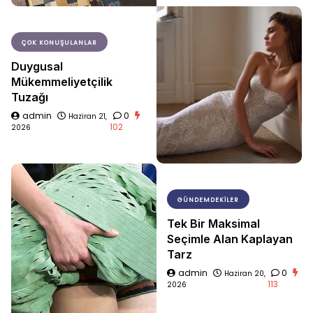
ÇOK KONUŞULANLAR
Duygusal
Mükemmeliyetçilik
Tuzağı
admin
0
Haziran 21,
102
2026
GÜNDEMDEKILER
Tek Bir Maksimal
Seçimle Alan Kaplayan
Tarz
admin
0
Haziran 20,
113
2026