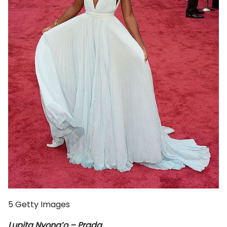
5
Getty Images
Lupita Nyong’o – Prada