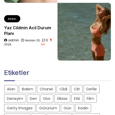
GENEL
Yaz Cildinin Acil Durum
Planı
admin
0
Haziran 20,
94
2026
Etiketler
Alan
Bakım
Chanel
Cildi
Cilt
Defile
Deneyim
Deri
Dior
Elbise
Etki
Film
Getty Images
Görünüm
Gün
Kadın