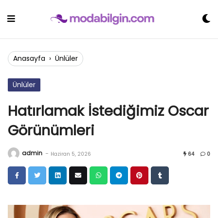
Skip
to
content
Anasayfa
›
Ünlüler
Ünlüler
Hatırlamak İstediğimiz Oscar
Görünümleri
admin
-
Haziran 5, 2026
64
0