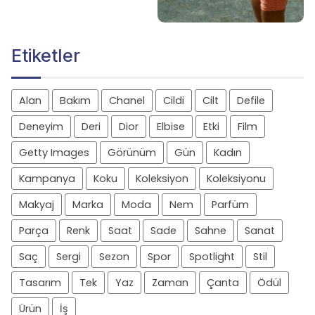
Etiketler
Alan
Bakım
Chanel
Cildi
Cilt
Defile
Deneyim
Deri
Dior
Elbise
Etki
Film
Getty Images
Görünüm
Gün
Kadın
Kampanya
Koku
Koleksiyon
Koleksiyonu
Makyaj
Marka
Moda
Nem
Parfüm
Parça
Renk
Saat
Sade
Sahne
Sanat
Saç
Sergi
Sezon
Spor
Spotlight
Stil
Tasarım
Tek
Yaz
Zaman
Çanta
Ödül
Ürün
İş