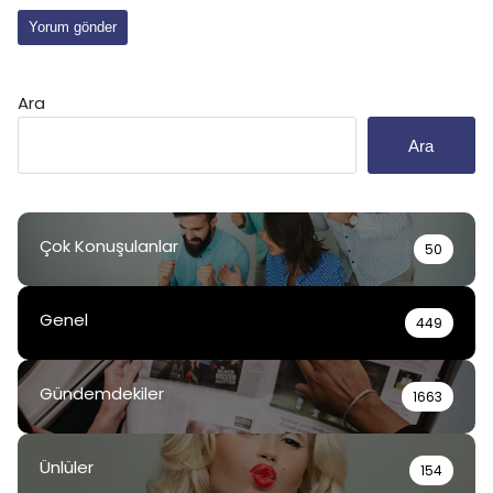
Ara
Ara
Çok Konuşulanlar
50
Genel
449
Gündemdekiler
1663
Ünlüler
154