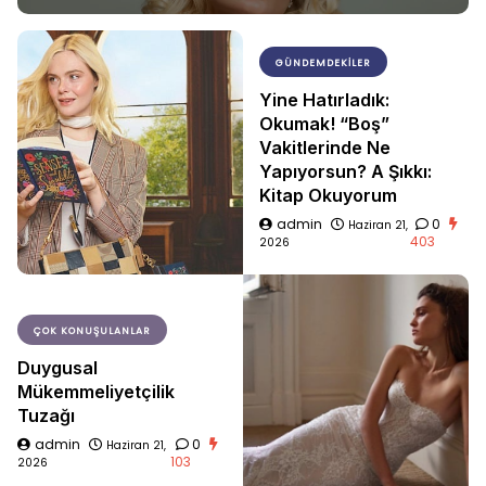
GÜNDEMDEKILER
Yine Hatırladık:
Okumak! “Boş”
Vakitlerinde Ne
Yapıyorsun? A Şıkkı:
Kitap Okuyorum
admin
0
Haziran 21,
403
2026
ÇOK KONUŞULANLAR
Duygusal
Mükemmeliyetçilik
Tuzağı
admin
0
Haziran 21,
103
2026