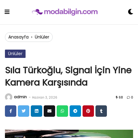
Skip
to
content
Anasayfa
›
Ünlüler
Ünlüler
Sıla Türkoğlu, Signal İçin Yine
Kamera Karşısında
admin
-
Haziran 3, 2026
68
0