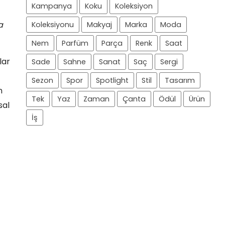
Kampanya
Koku
Koleksiyon
a
Koleksiyonu
Makyaj
Marka
Moda
Nem
Parfüm
Parça
Renk
Saat
lar
Sade
Sahne
Sanat
Saç
Sergi
Sezon
Spor
Spotlight
Stil
Tasarım
n
Tek
Yaz
Zaman
Çanta
Ödül
Ürün
sal
İş