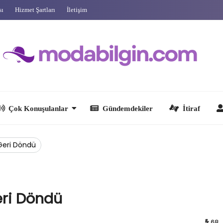
sı
Hizmet Şartları
İletişim
 Konuşulanlar
Gündemdekiler
İtiraf
Ünlüler
eri Döndü
ri Döndü
68