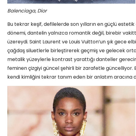
Balenciaga, Dior
Bu tekrar keşif, defilelerde son yılların en güçlü estet
dönemi, dantelin yalnızca romantik değil, birebir vakitte
üzereydi. Saint Laurent ve Louis Vuitton’un şık gece elb
çağdaş siluetlerle birleştirerek geçmiş ve gelecek orta
metalik yüzeylerle kontrast yarattığı danteller gerecin
feminen çizgiyi güncel şehirli bir zarafetle güncelliyo
kendi kimliğini tekrar tanım eden bir anlatım aracına d