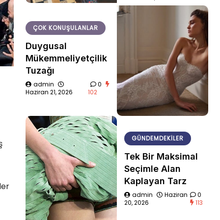
ÇOK KONUŞULANLAR
Duygusal
Mükemmeliyetçilik
Tuzağı
admin
0
Haziran 21, 2026
102
GÜNDEMDEKILER
̧
Tek Bir Maksimal
Seçimle Alan
Kaplayan Tarz
ler
admin
Haziran
0
20, 2026
113