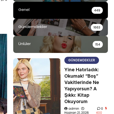
Genel
449
Gündemdekiler
1663
Ünlüler
154
GÜNDEMDEKILER
Yine Hatırladık:
Okumak! “Boş”
Vakitlerinde Ne
Yapıyorsun? A
Şıkkı: Kitap
Okuyorum
admin
0
Haziran 21, 2026
400