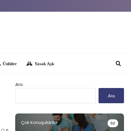
Yasak Aşk
Ara
Ara
Çok Konuşulanlar
50
0