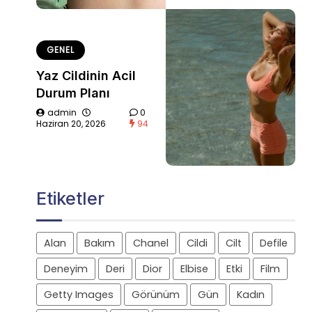
GENEL
Yaz Cildinin Acil
Durum Planı
admin
0
Haziran 20, 2026
94
Etiketler
Alan
Bakım
Chanel
Cildi
Cilt
Defile
Deneyim
Deri
Dior
Elbise
Etki
Film
Getty Images
Görünüm
Gün
Kadın