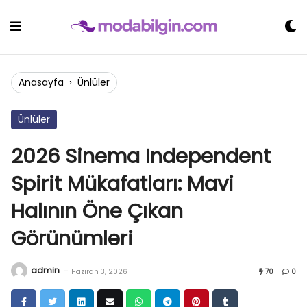
Skip
to
content
Anasayfa
›
Ünlüler
Ünlüler
2026 Sinema Independent
Spirit Mükafatları: Mavi
Halının Öne Çıkan
Görünümleri
admin
-
Haziran 3, 2026
70
0