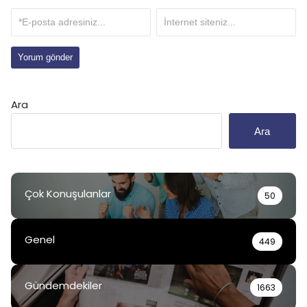
Ara
Ara
Çok Konuşulanlar
50
Genel
449
Gündemdekiler
1663