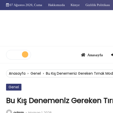
Skip
07 Ağustos 2026, Cuma
Hakkımızda
Künye
Gizlilik Politikası
to
content
Anasayfa
Çok
Anasayfa
›
Genel
›
Bu Kış Denemeniz Gereken Tırnak Mode
Genel
Bu Kış Denemeniz Gereken Tır
admin
-
Haziran 1, 2026