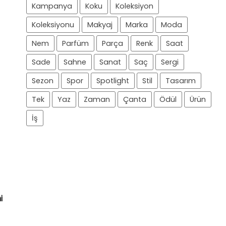
Kampanya
Koku
Koleksiyon
Koleksiyonu
Makyaj
Marka
Moda
Nem
Parfüm
Parça
Renk
Saat
Sade
Sahne
Sanat
Saç
Sergi
Sezon
Spor
Spotlight
Stil
Tasarım
Tek
Yaz
Zaman
Çanta
Ödül
Ürün
İş
i