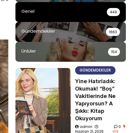
Genel
449
Gündemdekiler
1663
Ünlüler
154
GÜNDEMDEKILER
Yine Hatırladık:
Okumak! “Boş”
Vakitlerinde Ne
Yapıyorsun? A
Şıkkı: Kitap
Okuyorum
admin
0
Haziran 21, 2026
419