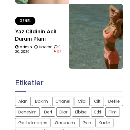
GENEL
Yaz Cildinin Acil
Durum Planı
admin
Haziran
0
20, 2026
97
Etiketler
Alan
Bakım
Chanel
Cildi
Cilt
Defile
Deneyim
Deri
Dior
Elbise
Etki
Film
Getty Images
Görünüm
Gün
Kadın