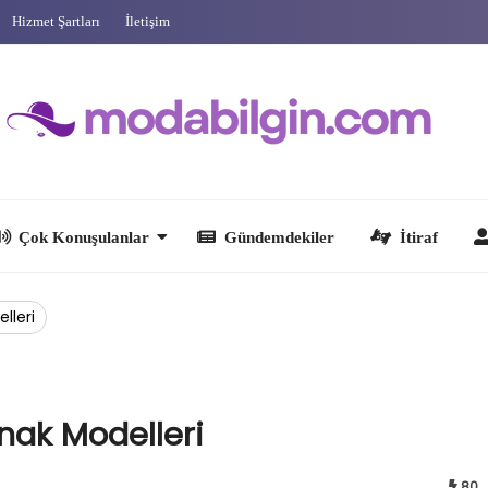
Hizmet Şartları
İletişim
 Konuşulanlar
Gündemdekiler
İtiraf
Ünlüler
lleri
nak Modelleri
80