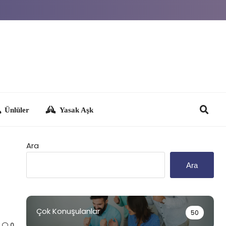
Yasak Aşk
Ara
Ara
Çok Konuşulanlar
50
0