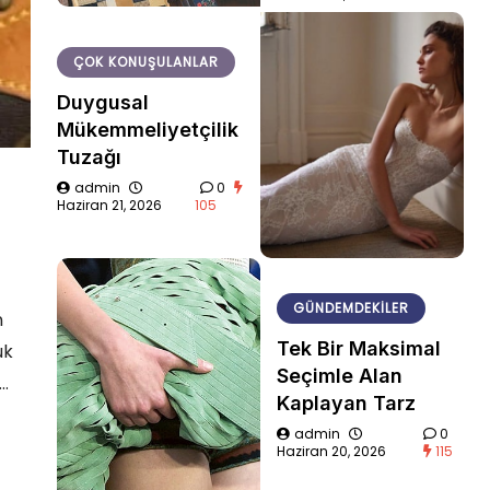
ÇOK KONUŞULANLAR
Duygusal
Mükemmeliyetçilik
Tuzağı
admin
0
Haziran 21, 2026
105
GÜNDEMDEKILER
n
Tek Bir Maksimal
uk
Seçimle Alan
i…
Kaplayan Tarz
admin
0
Haziran 20, 2026
115