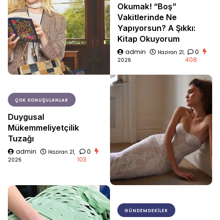
Okumak! “Boş”
Vakitlerinde Ne
Yapıyorsun? A Şıkkı:
Kitap Okuyorum
admin
0
Haziran 21,
408
2026
ÇOK KONUŞULANLAR
Duygusal
Mükemmeliyetçilik
Tuzağı
admin
0
Haziran 21,
103
2026
GÜNDEMDEKILER