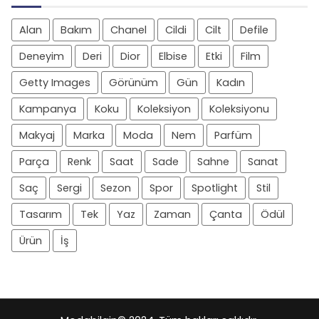
Alan
Bakım
Chanel
Cildi
Cilt
Defile
Deneyim
Deri
Dior
Elbise
Etki
Film
Getty Images
Görünüm
Gün
Kadın
Kampanya
Koku
Koleksiyon
Koleksiyonu
Makyaj
Marka
Moda
Nem
Parfüm
Parça
Renk
Saat
Sade
Sahne
Sanat
Saç
Sergi
Sezon
Spor
Spotlight
Stil
Tasarım
Tek
Yaz
Zaman
Çanta
Ödül
Ürün
İş