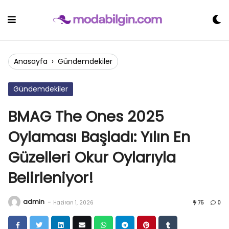
Skip
to
content
Anasayfa
›
Gündemdekiler
Gündemdekiler
BMAG The Ones 2025
Oylaması Başladı: Yılın En
Güzelleri Okur Oylarıyla
Belirleniyor!
admin
-
Haziran 1, 2026
75
0