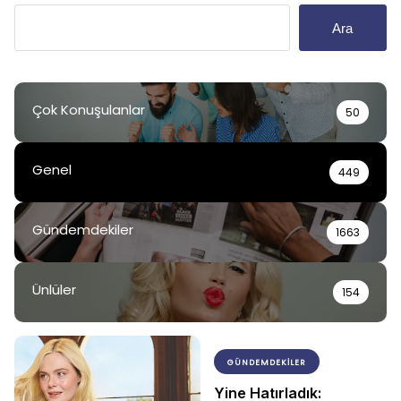
Ara
Çok Konuşulanlar
50
Genel
449
Gündemdekiler
1663
Ünlüler
154
GÜNDEMDEKILER
Yine Hatırladık: