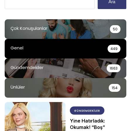
Ara
Çok Konuşulanlar
50
Genel
449
Gündemdekiler
1663
Ünlüler
154
GÜNDEMDEKILER
Yine Hatırladık:
Okumak! “Boş”