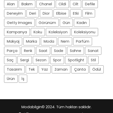
Alan
Bakım
Chanel
Cildi
Cilt
Defile
Deneyim
Deri
Dior
Elbise
Etki
Film
Getty Images
Görünüm
Gün
Kadın
Kampanya
Koku
Koleksiyon
Koleksiyonu
Makyaj
Marka
Moda
Nem
Parfüm
Parça
Renk
Saat
Sade
Sahne
Sanat
Saç
Sergi
Sezon
Spor
Spotlight
Stil
Tasarım
Tek
Yaz
Zaman
Çanta
Ödül
Ürün
İş
Modabilgin
© 2024. Tüm hakları saklıdır.