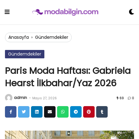
Skip
to
content
Anasayfa
›
Gündemdekiler
Gündemdekiler
Paris Moda Haftası: Gabriela
Hearst İlkbahar/Yaz 2026
admin
-
Mayıs 27, 2026
69
0