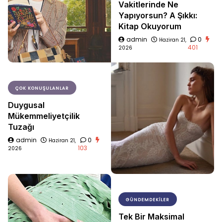
Vakitlerinde Ne
Yapıyorsun? A Şıkkı:
Kitap Okuyorum
admin
0
Haziran 21,
401
2026
ÇOK KONUŞULANLAR
Duygusal
Mükemmeliyetçilik
Tuzağı
admin
0
Haziran 21,
103
2026
GÜNDEMDEKILER
Tek Bir Maksimal