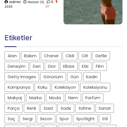
admin
0
Haziran 20,
97
2026
Etiketler
Alan
Bakım
Chanel
Cildi
Cilt
Defile
Deneyim
Deri
Dior
Elbise
Etki
Film
Getty Images
Görünüm
Gün
Kadın
Kampanya
Koku
Koleksiyon
Koleksiyonu
Makyaj
Marka
Moda
Nem
Parfüm
Parça
Renk
Saat
Sade
Sahne
Sanat
Saç
Sergi
Sezon
Spor
Spotlight
Stil