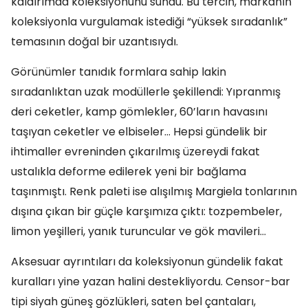
kaldırımda koleksiyonunu sundu. Bu tercih, markanın
koleksiyonla vurgulamak istediği “yüksek sıradanlık”
temasının doğal bir uzantısıydı.
Görünümler tanıdık formlara sahip lakin
sıradanlıktan uzak modüllerle şekillendi: Yıpranmış
deri ceketler, kamp gömlekler, 60’ların havasını
taşıyan ceketler ve elbiseler… Hepsi gündelik bir
ihtimaller evreninden çıkarılmış üzereydi fakat
ustalıkla deforme edilerek yeni bir bağlama
taşınmıştı. Renk paleti ise alışılmış Margiela tonlarının
dışına çıkan bir güçle karşımıza çıktı: tozpembeler,
limon yeşilleri, yanık turuncular ve gök mavileri…
Aksesuar ayrıntıları da koleksiyonun gündelik fakat
kuralları yine yazan halini destekliyordu. Censor-bar
tipi siyah güneş gözlükleri, saten bel çantaları,