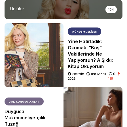
Ünlüler
154
GÜNDEMDEKILER
Yine Hatırladık:
Okumak! “Boş”
Vakitlerinde Ne
Yapıyorsun? A Şıkkı:
Kitap Okuyorum
admin
0
Haziran 21,
419
2026
ÇOK KONUŞULANLAR
Duygusal
Mükemmeliyetçilik
Tuzağı