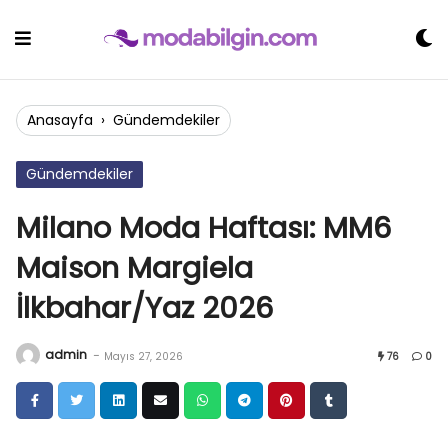
Skip
to
content
Anasayfa
›
Gündemdekiler
Gündemdekiler
Milano Moda Haftası: MM6
Maison Margiela
İlkbahar/Yaz 2026
admin
-
Mayıs 27, 2026
76
0