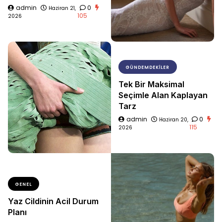
admin
0
Haziran 21,
105
2026
GÜNDEMDEKILER
Tek Bir Maksimal
Seçimle Alan Kaplayan
Tarz
admin
0
Haziran 20,
115
2026
GENEL
Yaz Cildinin Acil Durum
Planı