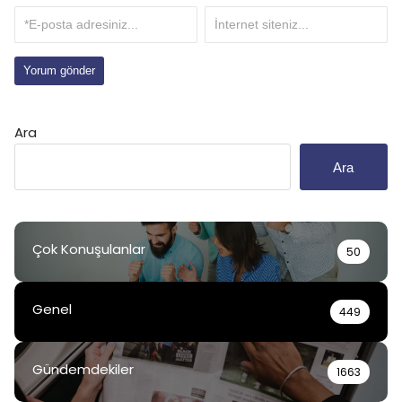
Ara
Ara
Çok Konuşulanlar
50
Genel
449
Gündemdekiler
1663