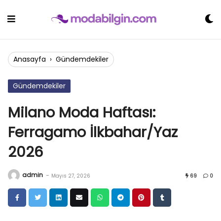
Skip
to
content
Anasayfa
›
Gündemdekiler
Gündemdekiler
Milano Moda Haftası:
Ferragamo İlkbahar/Yaz
2026
admin
-
Mayıs 27, 2026
69
0