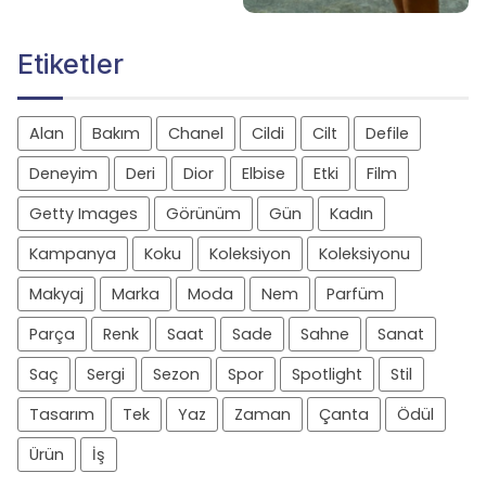
Etiketler
Alan
Bakım
Chanel
Cildi
Cilt
Defile
Deneyim
Deri
Dior
Elbise
Etki
Film
Getty Images
Görünüm
Gün
Kadın
Kampanya
Koku
Koleksiyon
Koleksiyonu
Makyaj
Marka
Moda
Nem
Parfüm
Parça
Renk
Saat
Sade
Sahne
Sanat
Saç
Sergi
Sezon
Spor
Spotlight
Stil
Tasarım
Tek
Yaz
Zaman
Çanta
Ödül
Ürün
İş