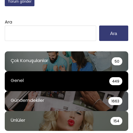
Ara
Ara
Çok Konuşulanlar
50
Genel
449
Gündemdekiler
1663
Ünlüler
154