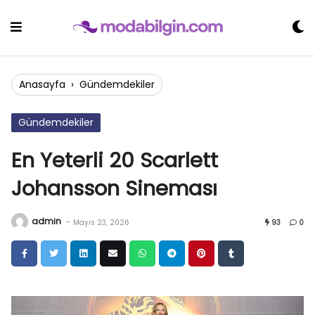
Skip
to
content
Anasayfa
›
Gündemdekiler
Gündemdekiler
En Yeterli 20 Scarlett
Johansson Sineması
admin
-
Mayıs 23, 2026
93
0