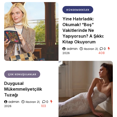
GÜNDEMDEKILER
Yine Hatırladık:
Okumak! “Boş”
Vakitlerinde Ne
Yapıyorsun? A Şıkkı:
Kitap Okuyorum
admin
0
Haziran 21,
408
2026
ÇOK KONUŞULANLAR
Duygusal
Mükemmeliyetçilik
Tuzağı
admin
0
Haziran 21,
103
2026