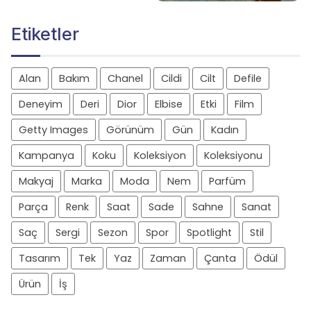
Etiketler
Alan
Bakım
Chanel
Cildi
Cilt
Defile
Deneyim
Deri
Dior
Elbise
Etki
Film
Getty Images
Görünüm
Gün
Kadın
Kampanya
Koku
Koleksiyon
Koleksiyonu
Makyaj
Marka
Moda
Nem
Parfüm
Parça
Renk
Saat
Sade
Sahne
Sanat
Saç
Sergi
Sezon
Spor
Spotlight
Stil
Tasarım
Tek
Yaz
Zaman
Çanta
Ödül
Ürün
İş