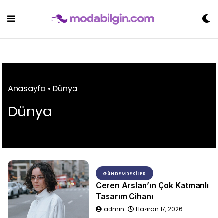
Skip
to
content
Anasayfa
•
Dünya
Dünya
GÜNDEMDEKILER
Ceren Arslan’ın Çok Katmanlı
Tasarım Cihanı
admin
Haziran 17, 2026