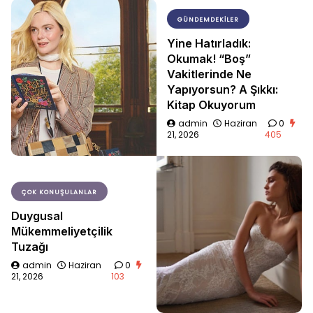
GÜNDEMDEKILER
Yine Hatırladık:
Okumak! “Boş”
Vakitlerinde Ne
Yapıyorsun? A Şıkkı:
Kitap Okuyorum
admin
Haziran
0
21, 2026
405
ÇOK KONUŞULANLAR
Duygusal
Mükemmeliyetçilik
Tuzağı
admin
Haziran
0
21, 2026
103