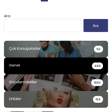
sayfalaması
Ara
Ara
Çok Konuşulanlar
50
Genel
449
Gündemdekiler
1663
Ünlüler
154