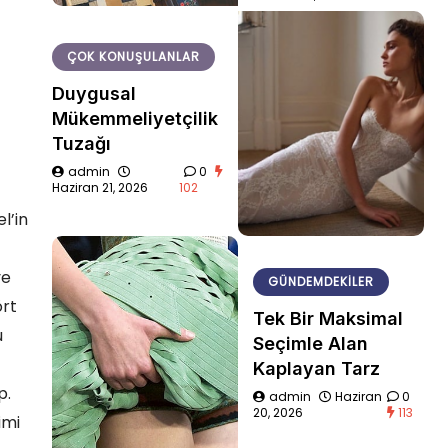
ÇOK KONUŞULANLAR
Duygusal
Mükemmeliyetçilik
Tuzağı
admin
0
Haziran 21, 2026
102
l’in
ve
GÜNDEMDEKILER
rt
Tek Bir Maksimal
u
Seçimle Alan
Kaplayan Tarz
p.
admin
Haziran
0
20, 2026
113
imi