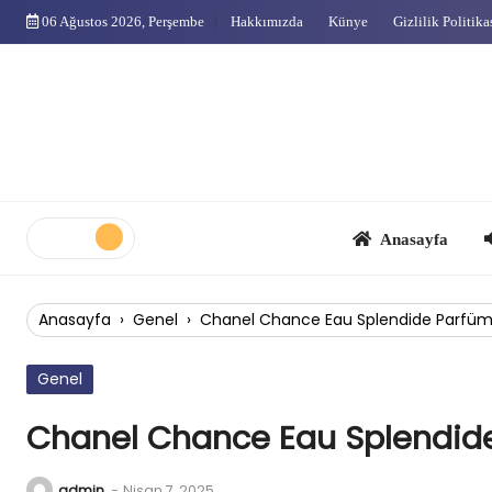
Skip
06 Ağustos 2026, Perşembe
Hakkımızda
Künye
Gizlilik Politika
to
content
Anasayfa
Çok
Anasayfa
›
Genel
›
Chanel Chance Eau Splendide Parfüm
Genel
Chanel Chance Eau Splendid
admin
-
Nisan 7, 2025