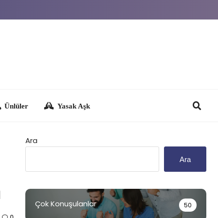
Yasak Aşk
Ara
Ara
u
Çok Konuşulanlar
50
0