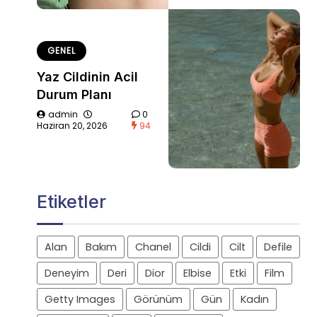
GENEL
Yaz Cildinin Acil
Durum Planı
admin
0
Haziran 20, 2026
94
Etiketler
Alan
Bakım
Chanel
Cildi
Cilt
Defile
Deneyim
Deri
Dior
Elbise
Etki
Film
Getty Images
Görünüm
Gün
Kadın