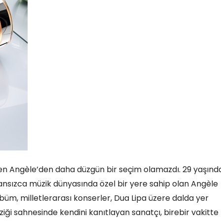
syen Angèle’den daha düzgün bir seçim olamazdı. 29 yaşınd
ransızca müzik dünyasında özel bir yere sahip olan Angèle
lbüm, milletlerarası konserler, Dua Lipa üzere dalda yer
iği sahnesinde kendini kanıtlayan sanatçı, birebir vakitte