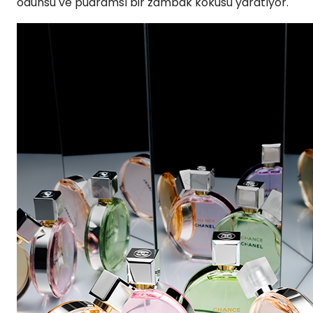
odunsu ve pudramsı bir zambak kokusu yaratıyor.