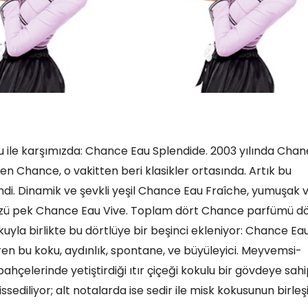
u ile karşımızda: Chance Eau Splendide. 2003 yılında Chane
n Chance, o vakitten beri klasikler ortasında. Artık bu
ndi. Dinamik ve şevkli yeşil Chance Eau Fraîche, yumuşak 
zü pek Chance Eau Vive. Toplam dört Chance parfümü dö
okuyla birlikte bu dörtlüye bir beşinci ekleniyor: Chance Ea
iren bu koku, aydınlık, spontane, ve büyüleyici. Meyvemsi-
hçelerinde yetiştirdiği ıtır çiçeği kokulu bir gövdeye sahi
diliyor; alt notalarda ise sedir ile misk kokusunun birleş