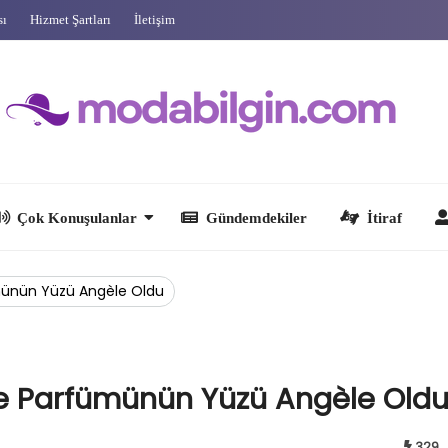
sı
Hizmet Şartları
İletişim
 Konuşulanlar
Gündemdekiler
İtiraf
Ünlüler
ünün Yüzü Angèle Oldu
e Parfümünün Yüzü Angèle Old
329