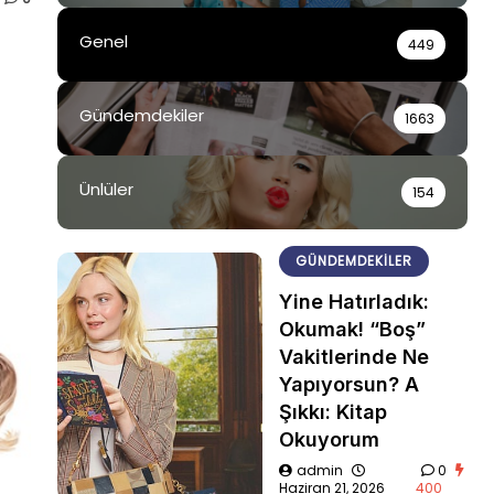
Genel
449
Gündemdekiler
1663
Ünlüler
154
GÜNDEMDEKILER
Yine Hatırladık:
Okumak! “Boş”
Vakitlerinde Ne
Yapıyorsun? A
Şıkkı: Kitap
Okuyorum
admin
0
Haziran 21, 2026
400