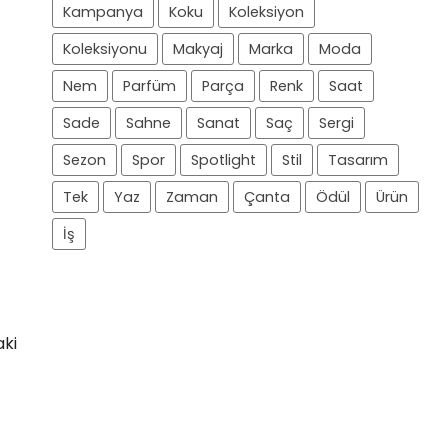
Kampanya
Koku
Koleksiyon
Koleksiyonu
Makyaj
Marka
Moda
Nem
Parfüm
Parça
Renk
Saat
Sade
Sahne
Sanat
Saç
Sergi
Sezon
Spor
Spotlight
Stil
Tasarım
Tek
Yaz
Zaman
Çanta
Ödül
Ürün
İş
aki