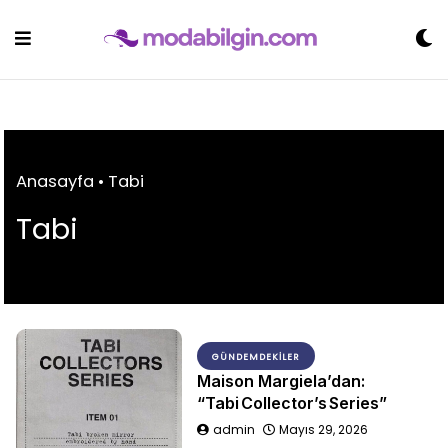
Skip
to
content
Anasayfa
•
Tabi
Tabi
GÜNDEMDEKILER
Maison Margiela’dan:
“Tabi Collector’s Series”
admin
Mayıs 29, 2026