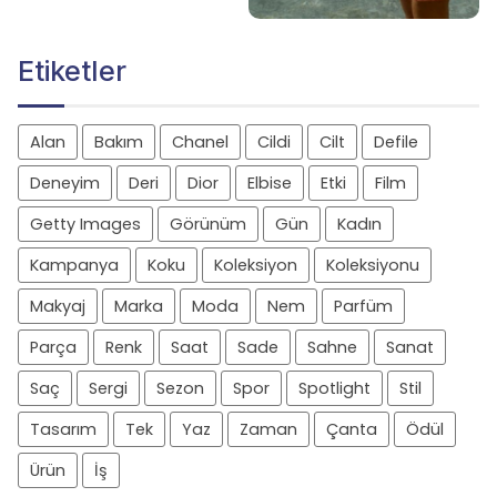
Etiketler
Alan
Bakım
Chanel
Cildi
Cilt
Defile
Deneyim
Deri
Dior
Elbise
Etki
Film
Getty Images
Görünüm
Gün
Kadın
Kampanya
Koku
Koleksiyon
Koleksiyonu
Makyaj
Marka
Moda
Nem
Parfüm
Parça
Renk
Saat
Sade
Sahne
Sanat
Saç
Sergi
Sezon
Spor
Spotlight
Stil
Tasarım
Tek
Yaz
Zaman
Çanta
Ödül
Ürün
İş