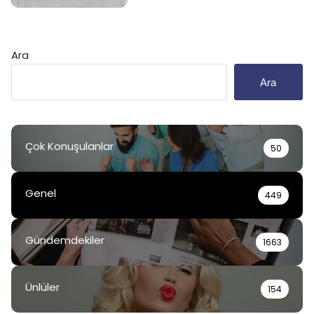
Ara
Ara
Çok Konuşulanlar
50
Genel
449
Gündemdekiler
1663
Ünlüler
154