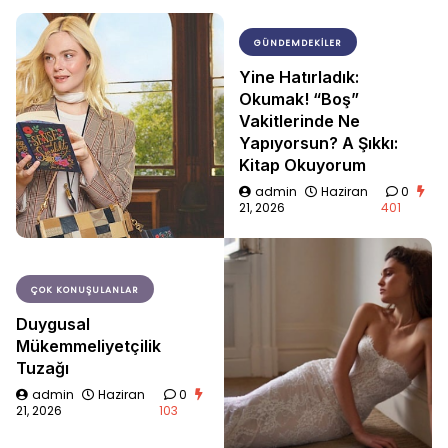
GÜNDEMDEKILER
Yine Hatırladık:
Okumak! “Boş”
Vakitlerinde Ne
Yapıyorsun? A Şıkkı:
Kitap Okuyorum
admin
Haziran
0
21, 2026
401
ÇOK KONUŞULANLAR
Duygusal
Mükemmeliyetçilik
Tuzağı
admin
Haziran
0
21, 2026
103