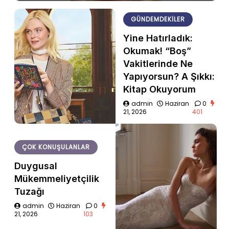
GÜNDEMDEKILER
Yine Hatırladık:
Okumak! “Boş”
Vakitlerinde Ne
Yapıyorsun? A Şıkkı:
Kitap Okuyorum
admin
Haziran
0
21, 2026
401
ÇOK KONUŞULANLAR
Duygusal
Mükemmeliyetçilik
Tuzağı
admin
Haziran
0
21, 2026
103