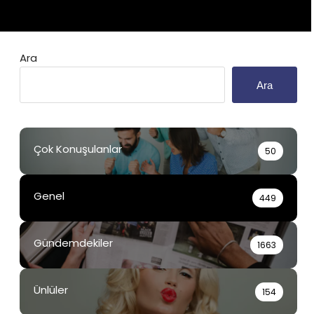
Ara
Ara
Çok Konuşulanlar
50
Genel
449
Gündemdekiler
1663
Ünlüler
154