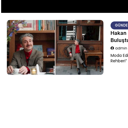
GÜNDE
Hakan 
Buluşt
admi
Moda Edi
Rehberi”
Foscolo’