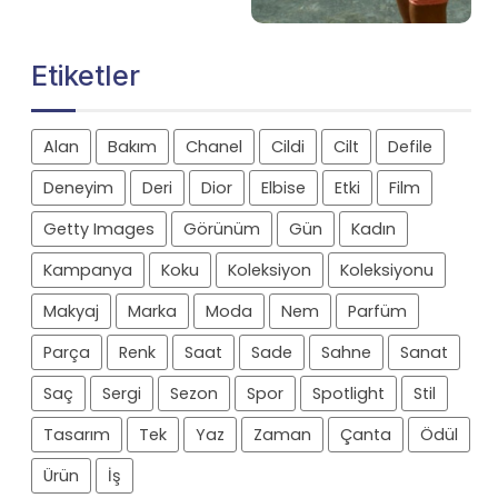
Etiketler
Alan
Bakım
Chanel
Cildi
Cilt
Defile
Deneyim
Deri
Dior
Elbise
Etki
Film
Getty Images
Görünüm
Gün
Kadın
Kampanya
Koku
Koleksiyon
Koleksiyonu
Makyaj
Marka
Moda
Nem
Parfüm
Parça
Renk
Saat
Sade
Sahne
Sanat
Saç
Sergi
Sezon
Spor
Spotlight
Stil
Tasarım
Tek
Yaz
Zaman
Çanta
Ödül
Ürün
İş