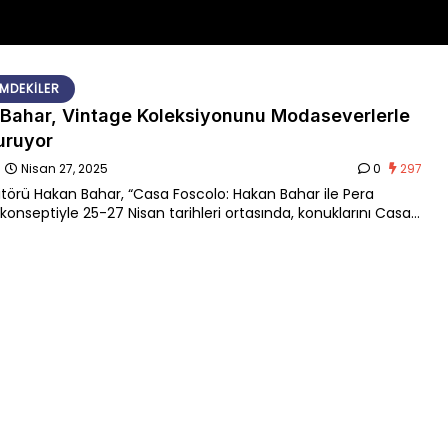
MDEKILER
Bahar, Vintage Koleksiyonunu Modaseverlerle
uruyor
n
Nisan 27, 2025
0
297
törü Hakan Bahar, “Casa Foscolo: Hakan Bahar ile Pera
 konseptiyle 25-27 Nisan tarihleri ortasında, konuklarını Casa
da ağırlayacak.