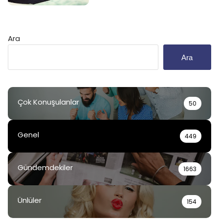
Ara
Ara
Çok Konuşulanlar
50
Genel
449
Gündemdekiler
1663
Ünlüler
154