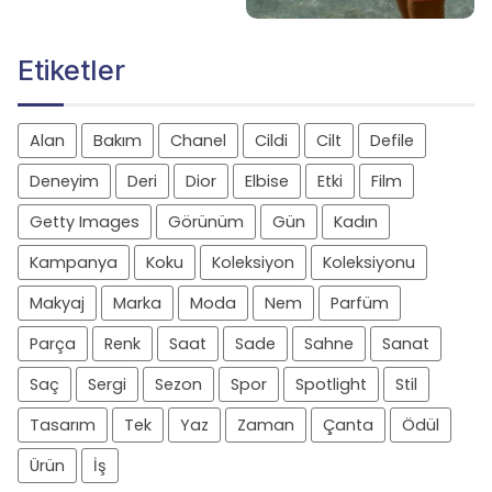
Etiketler
Alan
Bakım
Chanel
Cildi
Cilt
Defile
Deneyim
Deri
Dior
Elbise
Etki
Film
Getty Images
Görünüm
Gün
Kadın
Kampanya
Koku
Koleksiyon
Koleksiyonu
Makyaj
Marka
Moda
Nem
Parfüm
Parça
Renk
Saat
Sade
Sahne
Sanat
Saç
Sergi
Sezon
Spor
Spotlight
Stil
Tasarım
Tek
Yaz
Zaman
Çanta
Ödül
Ürün
İş