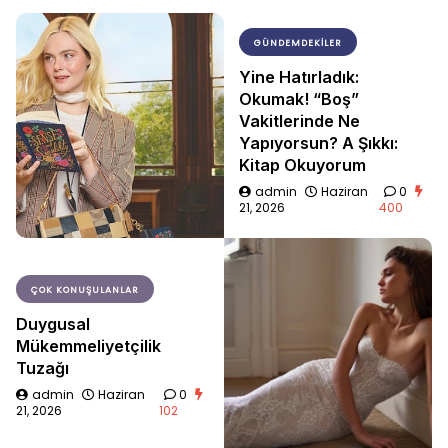
GÜNDEMDEKILER
Yine Hatırladık:
Okumak! “Boş”
Vakitlerinde Ne
Yapıyorsun? A Şıkkı:
Kitap Okuyorum
admin
Haziran
0
21, 2026
400
ÇOK KONUŞULANLAR
Duygusal
Mükemmeliyetçilik
Tuzağı
admin
Haziran
0
21, 2026
102