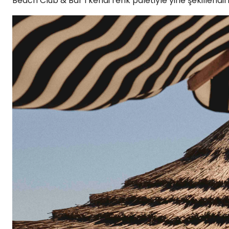
Beach Club & Bar’ı kendi renk paletiyle yine şekillendir