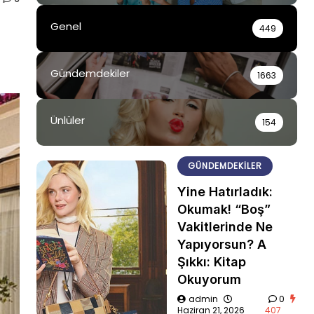
Genel
449
Gündemdekiler
1663
Ünlüler
154
GÜNDEMDEKILER
Yine Hatırladık:
Okumak! “Boş”
Vakitlerinde Ne
Yapıyorsun? A
Şıkkı: Kitap
Okuyorum
admin
0
Haziran 21, 2026
407