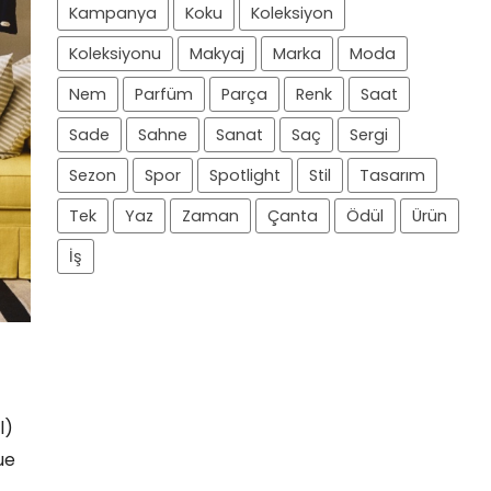
Kampanya
Koku
Koleksiyon
Koleksiyonu
Makyaj
Marka
Moda
Nem
Parfüm
Parça
Renk
Saat
Sade
Sahne
Sanat
Saç
Sergi
Sezon
Spor
Spotlight
Stil
Tasarım
Tek
Yaz
Zaman
Çanta
Ödül
Ürün
İş
l)
ue