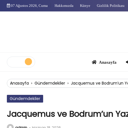
Skip
07 Ağustos 2026, Cuma
Hakkımızda
Künye
Gizlilik Politikası
to
content
Anasayfa
Çok
Anasayfa
›
Gündemdekiler
›
Jacquemus ve Bodrum’un Ya
Gündemdekiler
Jacquemus ve Bodrum’un Yaz 
admin
-
Haziran 18, 2026