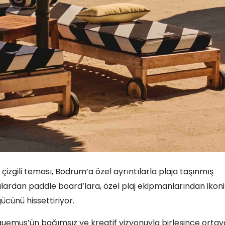
zgili teması, Bodrum’a özel ayrıntılarla plaja taşınmış
vlalardan paddle board’lara, özel plaj ekipmanlarından ikon
cünü hissettiriyor.
quemus’ün bağımsız ve kreatif vizyonuyla birleşince ortay