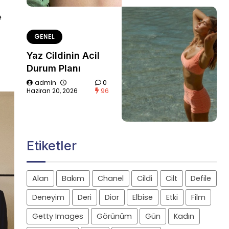
e
GENEL
Yaz Cildinin Acil
Durum Planı
admin
0
Haziran 20, 2026
96
Etiketler
Alan
Bakım
Chanel
Cildi
Cilt
Defile
Deneyim
Deri
Dior
Elbise
Etki
Film
Getty Images
Görünüm
Gün
Kadın