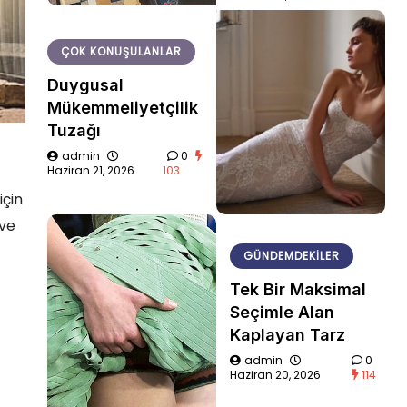
ÇOK KONUŞULANLAR
Duygusal
Mükemmeliyetçilik
Tuzağı
admin
0
Haziran 21, 2026
103
için
 ve
GÜNDEMDEKILER
Tek Bir Maksimal
Seçimle Alan
Kaplayan Tarz
admin
0
Haziran 20, 2026
114