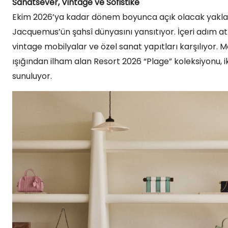
Sanatsever, Vintage ve Sofistike
Ekim 2026’ya kadar dönem boyunca açık olacak yaklaş
Jacquemus’ün şahsî dünyasını yansıtıyor. İçeri adım at
vintage mobilyalar ve özel sanat yapıtları karşılıyor. Ma
ışığından ilham alan Resort 2026 “Plage” koleksiyonu, i
sunuluyor.