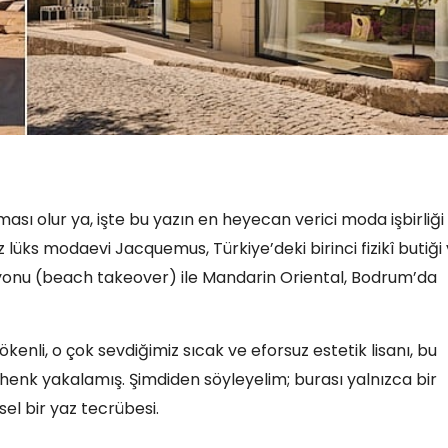
ası olur ya, işte bu yazın en heyecan verici moda işbirliği 
lüks modaevi Jacquemus, Türkiye’deki birinci fizikî butiği
yonu (beach takeover) ile Mandarin Oriental, Bodrum’da
li, o çok sevdiğimiz sıcak ve eforsuz estetik lisanı, bu
henk yakalamış. Şimdiden söyleyelim; burası yalnızca bir
el bir yaz tecrübesi.