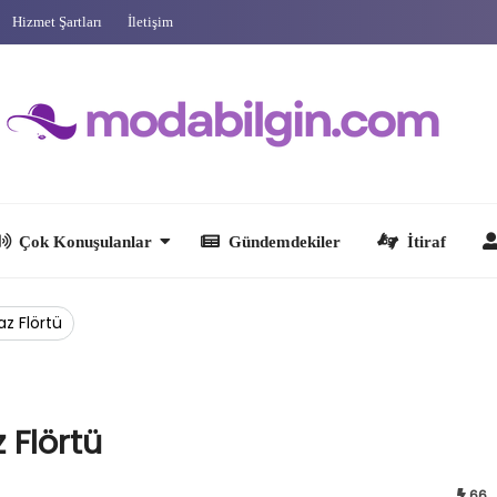
Hizmet Şartları
İletişim
 Konuşulanlar
Gündemdekiler
İtiraf
Ünlüler
z Flörtü
Flörtü
66