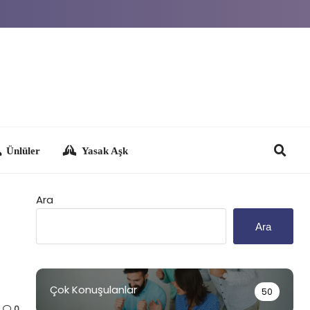
Yasak Aşk
Ara
Ara
Çok Konuşulanlar
50
0