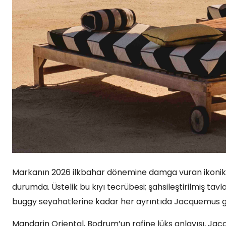
Markanın 2026 ilkbahar dönemine damga vuran ikonik çi
durumda. Üstelik bu kıyı tecrübesi; şahsileştirilmiş ta
buggy seyahatlerine kadar her ayrıntıda Jacquemus gü
Mandarin Oriental, Bodrum’un rafine lüks anlayışı, Jac