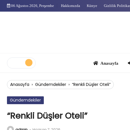
Skip
06 Ağustos 2026, Perşembe
Hakkımızda
Künye
Gizlilik Politika
to
content
Anasayfa
Çok
Anasayfa
›
Gündemdekiler
›
“Renkli Düşler Oteli”
Gündemdekiler
“Renkli Düşler Oteli”
admin
-
Haziran 7, 2026