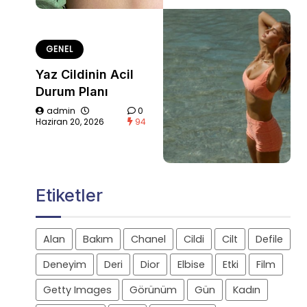
GENEL
Yaz Cildinin Acil
Durum Planı
admin
0
Haziran 20, 2026
94
Etiketler
Alan
Bakım
Chanel
Cildi
Cilt
Defile
Deneyim
Deri
Dior
Elbise
Etki
Film
Getty Images
Görünüm
Gün
Kadın