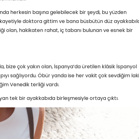
ında herkesin başına gelebilecek bir şeydi, bu yüzden
şikayetiyle doktora gittim ve bana büsbütün düz ayakkabıl
 olan, hakikaten rahat, iç tabanı bulunan ve esnek bir
a, bize çok yakın olan, İspanya’da üretilen klâsik İspanyol
pıyı sağlıyordu. Öbür yanda ise her vakit çok sevdiğim lak
im Venedik terliği vardı.
rayan tek bir ayakkabıda birleşmesiyle ortaya çıktı.