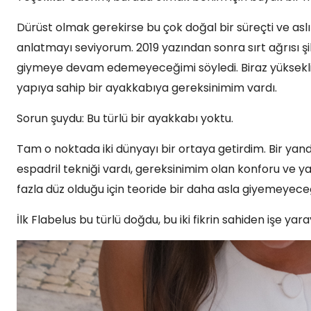
Dürüst olmak gerekirse bu çok doğal bir süreçti ve asl
anlatmayı seviyorum. 2019 yazından sonra sırt ağrısı 
giymeye devam edemeyeceğimi söyledi. Biraz yüksekliği
yapıya sahip bir ayakkabıya gereksinimim vardı.
Sorun şuydu: Bu türlü bir ayakkabı yoktu.
Tam o noktada iki dünyayı bir ortaya getirdim. Bir yand
espadril tekniği vardı, gereksinimim olan konforu ve ya
fazla düz olduğu için teoride bir daha asla giyemeyeceğ
İlk Flabelus bu türlü doğdu, bu iki fikrin sahiden işe ya