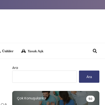
Yasak Aşk
Ara
Ara
Çok Konuşulanlar
50
0