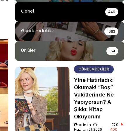
Genel
449
Gündemdekiler
1663
Ünlüler
154
GÜNDEMDEKILER
Yine Hatırladık:
Okumak! “Boş”
Vakitlerinde Ne
Yapıyorsun? A
Şıkkı: Kitap
Okuyorum
admin
0
Haziran 21, 2026
400