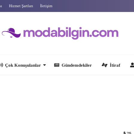
sı
Hizmet Şartları
İletişim
 Konuşulanlar
Gündemdekiler
İtiraf
Ünlüler
75