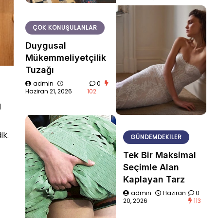
ÇOK KONUŞULANLAR
Duygusal
Mükemmeliyetçilik
Tuzağı
admin
0
Haziran 21, 2026
102
l
ik.
GÜNDEMDEKILER
Tek Bir Maksimal
Seçimle Alan
Kaplayan Tarz
admin
Haziran
0
20, 2026
113