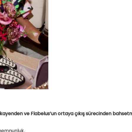
dî hikayenden ve Flabelus’un ortaya çıkış sürecinden bahse
 memnunluk.