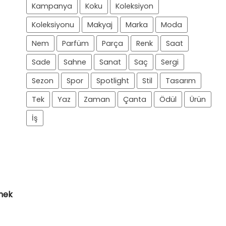
Kampanya
Koku
Koleksiyon
Koleksiyonu
Makyaj
Marka
Moda
Nem
Parfüm
Parça
Renk
Saat
Sade
Sahne
Sanat
Saç
Sergi
Sezon
Spor
Spotlight
Stil
Tasarım
Tek
Yaz
Zaman
Çanta
Ödül
Ürün
İş
tmek