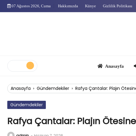
Skip
07 Ağustos 2026, Cuma
Hakkımızda
Künye
Gizlilik Politikası
to
content
Anasayfa
Çok
Anasayfa
›
Gündemdekiler
›
Rafya Çantalar: Plajın Ötesin
Gündemdekiler
Rafya Çantalar: Plajın Ötesine
admin
-
Haziran 7, 2026