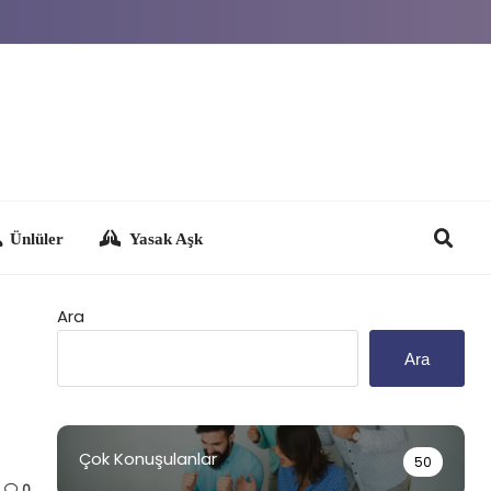
Yasak Aşk
Ara
Ara
Çok Konuşulanlar
50
0