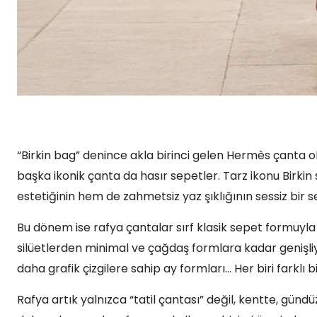
“Birkin bag” denince akla birinci gelen Hermès çanta o
başka ikonik çanta da hasır sepetler. Tarz ikonu Birki
estetiğinin hem de zahmetsiz yaz şıklığının sessiz bir s
Bu dönem ise rafya çantalar sırf klasik sepet formuyla
silüetlerden minimal ve çağdaş formlara kadar genişli
daha grafik çizgilere sahip ay formları… Her biri farklı b
Rafya artık yalnızca “tatil çantası” değil, kentte, gü