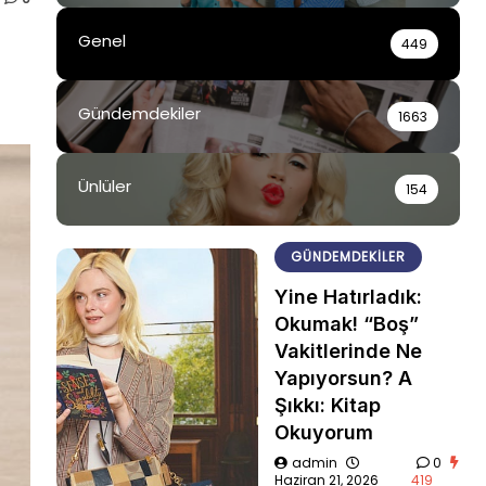
Genel
449
Gündemdekiler
1663
Ünlüler
154
GÜNDEMDEKILER
Yine Hatırladık:
Okumak! “Boş”
Vakitlerinde Ne
Yapıyorsun? A
Şıkkı: Kitap
Okuyorum
admin
0
Haziran 21, 2026
419