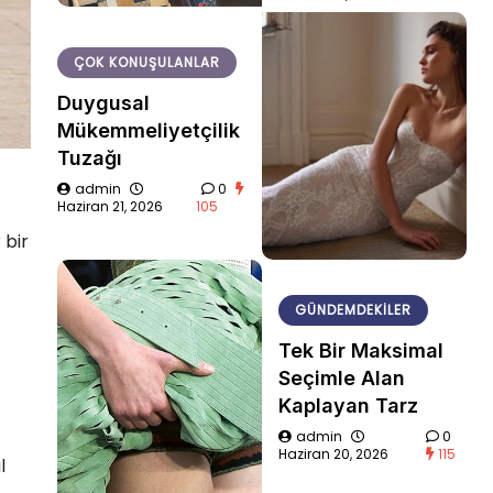
ÇOK KONUŞULANLAR
Duygusal
Mükemmeliyetçilik
Tuzağı
admin
0
Haziran 21, 2026
105
 bir
GÜNDEMDEKILER
Tek Bir Maksimal
Seçimle Alan
Kaplayan Tarz
admin
0
Haziran 20, 2026
115
l