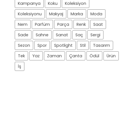
Kampanya
Koku
Koleksiyon
Koleksiyonu
Makyaj
Marka
Moda
Nem
Parfüm
Parça
Renk
Saat
Sade
Sahne
Sanat
Saç
Sergi
Sezon
Spor
Spotlight
Stil
Tasarım
Tek
Yaz
Zaman
Çanta
Ödül
Ürün
İş