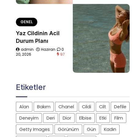
GENEL
Yaz Cildinin Acil
Durum Planı
admin
Haziran
0
20, 2026
97
Etiketler
Alan
Bakım
Chanel
Cildi
Cilt
Defile
Deneyim
Deri
Dior
Elbise
Etki
Film
Getty Images
Görünüm
Gün
Kadın