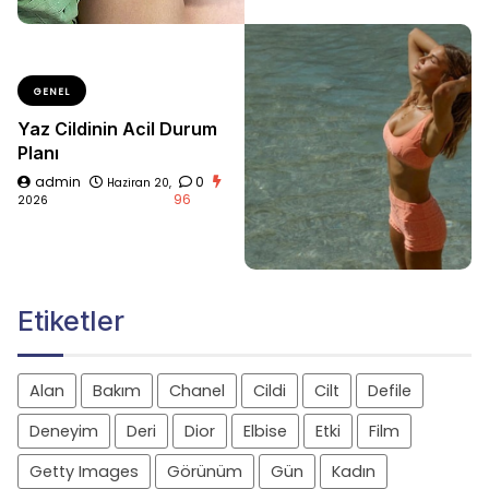
GENEL
Yaz Cildinin Acil Durum
Planı
admin
0
Haziran 20,
96
2026
Etiketler
Alan
Bakım
Chanel
Cildi
Cilt
Defile
Deneyim
Deri
Dior
Elbise
Etki
Film
Getty Images
Görünüm
Gün
Kadın