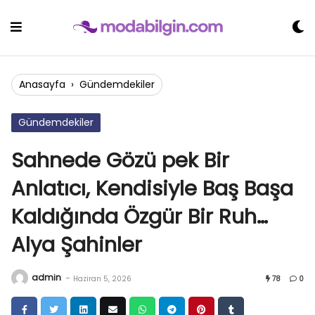
Skip
to
content
Anasayfa
›
Gündemdekiler
Gündemdekiler
Sahnede Gözü pek Bir
Anlatıcı, Kendisiyle Baş Başa
Kaldığında Özgür Bir Ruh…
Alya Şahinler
admin
-
Haziran 5, 2026
78
0