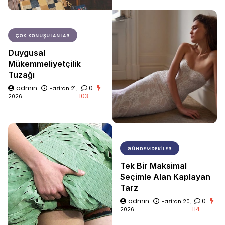
ÇOK KONUŞULANLAR
Duygusal
Mükemmeliyetçilik
Tuzağı
admin
0
Haziran 21,
103
2026
GÜNDEMDEKILER
Tek Bir Maksimal
Seçimle Alan Kaplayan
Tarz
admin
0
Haziran 20,
114
2026