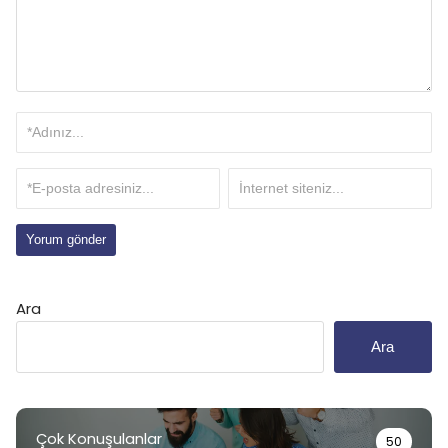
Ara
Ara
Çok Konuşulanlar
50