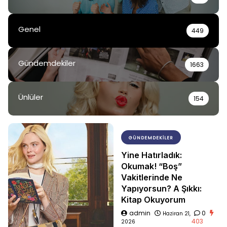
Genel
449
Gündemdekiler
1663
Ünlüler
154
GÜNDEMDEKILER
Yine Hatırladık:
Okumak! “Boş”
Vakitlerinde Ne
Yapıyorsun? A Şıkkı:
Kitap Okuyorum
admin
0
Haziran 21,
403
2026