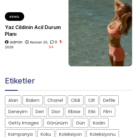
GENEL
Yaz Cildinin Acil Durum
Planı
admin
0
Haziran 20,
94
2026
Etiketler
Alan
Bakım
Chanel
Cildi
Cilt
Defile
Deneyim
Deri
Dior
Elbise
Etki
Film
Getty Images
Görünüm
Gün
Kadın
Kampanya
Koku
Koleksiyon
Koleksiyonu