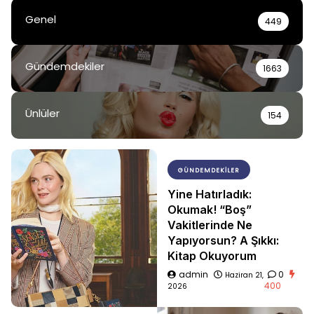
Genel
449
Gündemdekiler
1663
Ünlüler
154
GÜNDEMDEKILER
Yine Hatırladık:
Okumak! “Boş”
Vakitlerinde Ne
Yapıyorsun? A Şıkkı:
Kitap Okuyorum
admin
0
Haziran 21,
400
2026