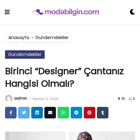
Skip
to
content
Anasayfa
›
Gündemdekiler
Gündemdekiler
Birinci “Designer” Çantanız
Hangisi Olmalı?
admin
-
Haziran 5, 2026
78
0