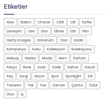
Etiketler
Alan
Bakım
Chanel
Cildi
Cilt
Defile
Deneyim
Deri
Dior
Elbise
Etki
Film
Getty Images
Görünüm
Gün
Kadın
Kampanya
Koku
Koleksiyon
Koleksiyonu
Makyaj
Marka
Moda
Nem
Parfüm
Parça
Renk
Saat
Sade
Sahne
Sanat
Saç
Sergi
Sezon
Spor
Spotlight
Stil
Tasarım
Tek
Yaz
Zaman
Çanta
Ödül
Ürün
İş