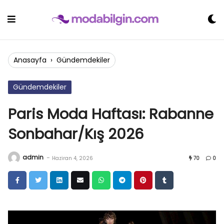
Skip
to
content
Anasayfa
›
Gündemdekiler
Gündemdekiler
Paris Moda Haftası: Rabanne
Sonbahar/Kış 2026
admin
-
Haziran 4, 2026
70
0