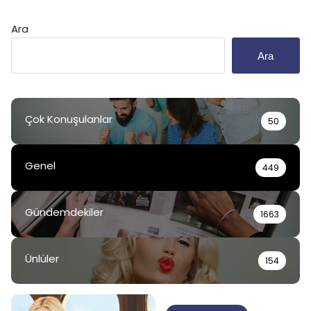
Ara
Ara
Çok Konuşulanlar
50
Genel
449
Gündemdekiler
1663
Ünlüler
154