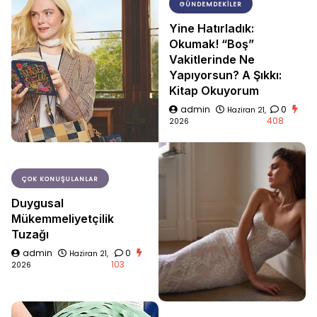
GÜNDEMDEKILER
Yine Hatırladık:
Okumak! “Boş”
Vakitlerinde Ne
Yapıyorsun? A Şıkkı:
Kitap Okuyorum
admin
0
Haziran 21,
408
2026
ÇOK KONUŞULANLAR
Duygusal
Mükemmeliyetçilik
Tuzağı
admin
0
Haziran 21,
103
2026