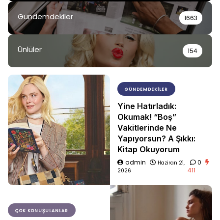
Gündemdekiler
1663
Ünlüler
154
GÜNDEMDEKILER
Yine Hatırladık:
Okumak! “Boş”
Vakitlerinde Ne
Yapıyorsun? A Şıkkı:
Kitap Okuyorum
admin
0
Haziran 21,
411
2026
ÇOK KONUŞULANLAR