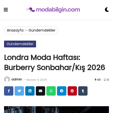
Skip
to
content
Anasayfa
›
Gündemdekiler
Gündemdekiler
Londra Moda Haftası:
Burberry Sonbahar/Kış 2026
admin
-
Haziran 4, 2026
69
0