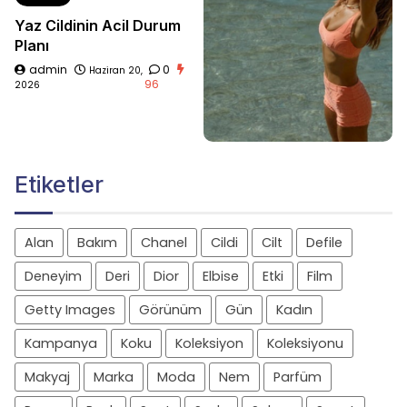
Yaz Cildinin Acil Durum
Planı
admin
0
Haziran 20,
96
2026
Etiketler
Alan
Bakım
Chanel
Cildi
Cilt
Defile
Deneyim
Deri
Dior
Elbise
Etki
Film
Getty Images
Görünüm
Gün
Kadın
Kampanya
Koku
Koleksiyon
Koleksiyonu
Makyaj
Marka
Moda
Nem
Parfüm