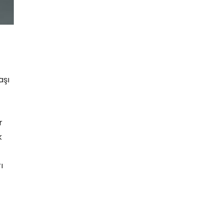
aşı
r
k
ı