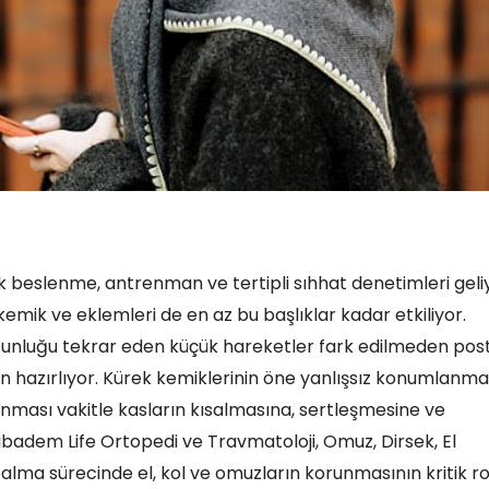
rak beslenme, antrenman ve tertipli sıhhat denetimleri geli
mik ve eklemleri de en az bu başlıklar kadar etkiliyor.
uzunluğu tekrar eden küçük hareketler fark edilmeden pos
 hazırlıyor. Kürek kemiklerinin öne yanlışsız konumlanmas
nması vakitle kasların kısalmasına, sertleşmesine ve
badem Life Ortopedi ve Travmatoloji, Omuz, Dirsek, El
ş alma sürecinde el, kol ve omuzların korunmasının kritik ro