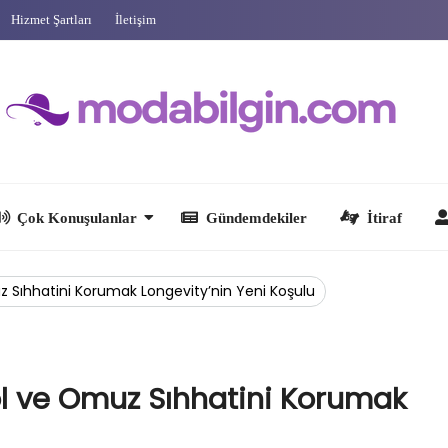
Hizmet Şartları
İletişim
 Konuşulanlar
Gündemdekiler
İtiraf
Ünlüler
muz Sıhhatini Korumak Longevity’nin Yeni Koşulu
Kol ve Omuz Sıhhatini Korumak