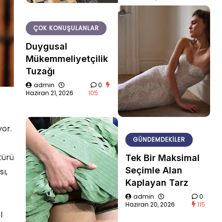
ÇOK KONUŞULANLAR
Duygusal
Mükemmeliyetçilik
Tuzağı
admin
0
Haziran 21, 2026
105
yor.
GÜNDEMDEKILER
türü
Tek Bir Maksimal
Seçimle Alan
ı,
Kaplayan Tarz
admin
0
Haziran 20, 2026
115
l