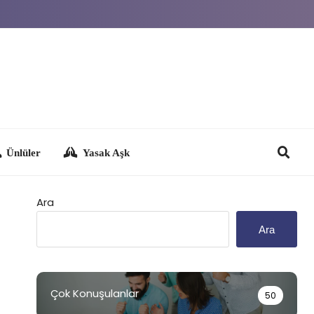
Yasak Aşk
Ara
Ara
Çok Konuşulanlar
50