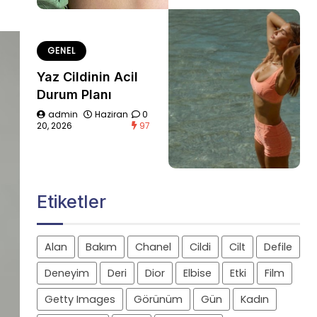
GENEL
Yaz Cildinin Acil
Durum Planı
admin
Haziran
0
20, 2026
97
Etiketler
Alan
Bakım
Chanel
Cildi
Cilt
Defile
Deneyim
Deri
Dior
Elbise
Etki
Film
Getty Images
Görünüm
Gün
Kadın