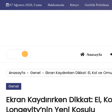
Skip
07 Ağustos 2026, Cuma
Hakkımızda
Künye
Gizlilik Politikası
to
content
Anasayfa
Çok
Anasayfa
›
Genel
›
Ekran Kaydırırken Dikkat: El, Kol ve O
Genel
Ekran Kaydırırken Dikkat: El, 
Longevity’nin Yeni Koşulu