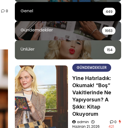
Genel
0
449
Gündemdekiler
1663
Ünlüler
154
GÜNDEMDEKILER
Yine Hatırladık:
Okumak! “Boş”
Vakitlerinde Ne
Yapıyorsun? A
Şıkkı: Kitap
Okuyorum
admin
0
Haziran 21, 2026
421