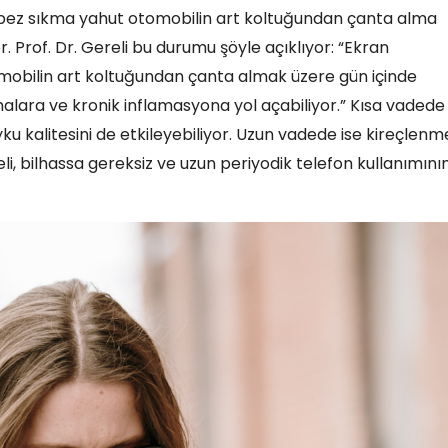
bez sıkma yahut otomobilin art koltuğundan çanta alma
. Prof. Dr. Gereli bu durumu şöyle açıklıyor: “Ekran
obilin art koltuğundan çanta almak üzere gün içinde
malara ve kronik inflamasyona yol açabiliyor.” Kısa vadede
yku kalitesini de etkileyebiliyor. Uzun vadede ise kireçlenm
eli, bilhassa gereksiz ve uzun periyodik telefon kullanımını