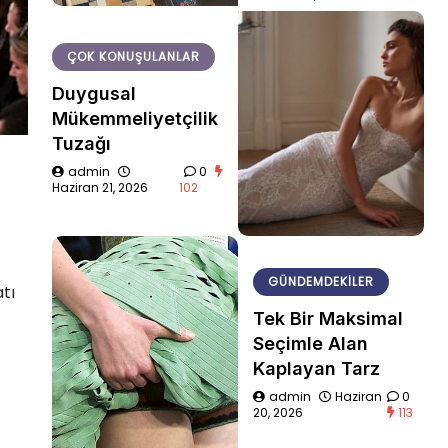
ÇOK KONUŞULANLAR
Duygusal
Mükemmeliyetçilik
Tuzağı
admin
0
Haziran 21, 2026
102
GÜNDEMDEKILER
tı
Tek Bir Maksimal
Seçimle Alan
Kaplayan Tarz
admin
Haziran
0
20, 2026
113