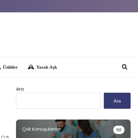
Yasak Aşk
Ara
Ara
Çok Konuşulanlar
50
0