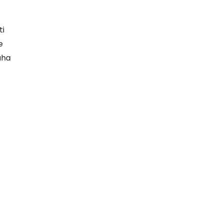
ti
e
aha