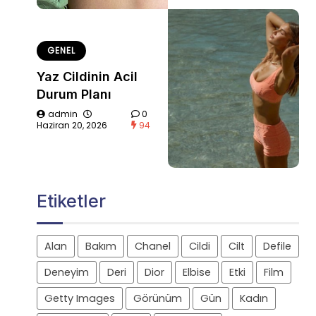
GENEL
Yaz Cildinin Acil
Durum Planı
admin
0
Haziran 20, 2026
94
Etiketler
Alan
Bakım
Chanel
Cildi
Cilt
Defile
Deneyim
Deri
Dior
Elbise
Etki
Film
Getty Images
Görünüm
Gün
Kadın