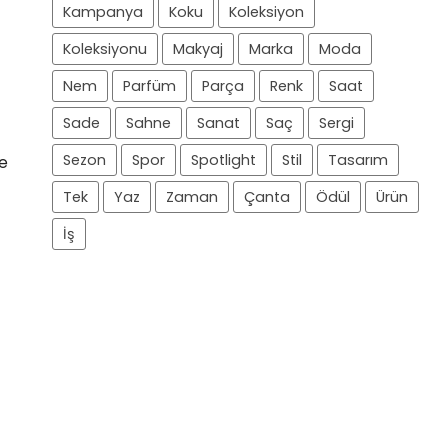
Kampanya
Koku
Koleksiyon
Koleksiyonu
Makyaj
Marka
Moda
Nem
Parfüm
Parça
Renk
Saat
Sade
Sahne
Sanat
Saç
Sergi
Sezon
Spor
Spotlight
Stil
Tasarım
ce
Tek
Yaz
Zaman
Çanta
Ödül
Ürün
İş