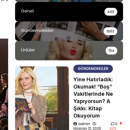
Genel
449
Gündemdekiler
1663
Ünlüler
154
GÜNDEMDEKILER
Yine Hatırladık:
Okumak! “Boş”
Vakitlerinde Ne
Yapıyorsun? A
Şıkkı: Kitap
Okuyorum
admin
0
Haziran 21, 2026
400