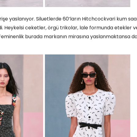
işe yaslanıyor. Siluetlerde 60’ların Hitchcockvari kum saa
di. Heykelsi ceketler, örgü trikolar, lale formunda etekler v
du. Feminenlik burada markanın mirasına yaslanmaktansa d