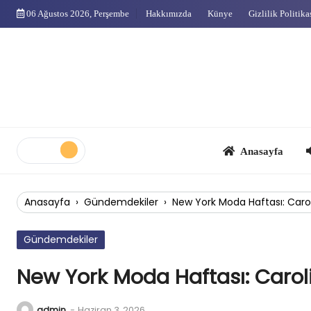
Skip
06 Ağustos 2026, Perşembe
Hakkımızda
Künye
Gizlilik Politika
to
content
Anasayfa
Çok
Anasayfa
›
Gündemdekiler
›
New York Moda Haftası: Caro
Gündemdekiler
New York Moda Haftası: Carol
admin
-
Haziran 3, 2026