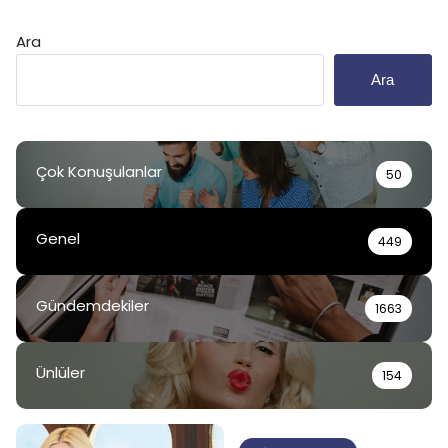
Ara
Ara
Çok Konuşulanlar
50
Genel
449
Gündemdekiler
1663
Ünlüler
154