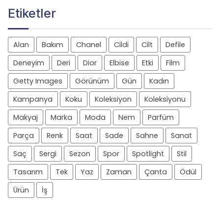
Etiketler
Alan
Bakım
Chanel
Cildi
Cilt
Defile
Deneyim
Deri
Dior
Elbise
Etki
Film
Getty Images
Görünüm
Gün
Kadın
Kampanya
Koku
Koleksiyon
Koleksiyonu
Makyaj
Marka
Moda
Nem
Parfüm
Parça
Renk
Saat
Sade
Sahne
Sanat
Saç
Sergi
Sezon
Spor
Spotlight
Stil
Tasarım
Tek
Yaz
Zaman
Çanta
Ödül
Ürün
İş