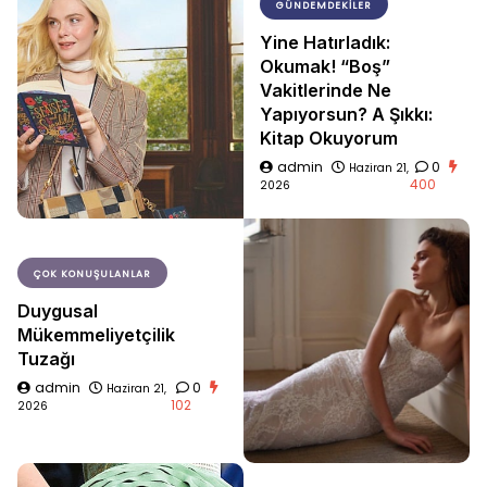
GÜNDEMDEKILER
Yine Hatırladık:
Okumak! “Boş”
Vakitlerinde Ne
Yapıyorsun? A Şıkkı:
Kitap Okuyorum
admin
0
Haziran 21,
400
2026
ÇOK KONUŞULANLAR
Duygusal
Mükemmeliyetçilik
Tuzağı
admin
0
Haziran 21,
102
2026