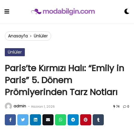
Skip
to
content
Anasayfa
›
Ünlüler
Ünlüler
Paris’te Kırmızı Halı: “Emily in
Paris” 5. Dönem
Prömiyerinden Tarz Notları
admin
-
Haziran 1, 2026
74
0