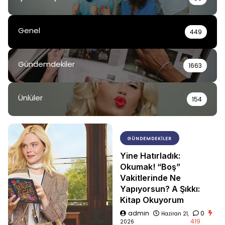
Genel
449
Gündemdekiler
1663
Ünlüler
154
GÜNDEMDEKILER
Yine Hatırladık:
Okumak! “Boş”
Vakitlerinde Ne
Yapıyorsun? A Şıkkı:
Kitap Okuyorum
admin
0
Haziran 21,
419
2026