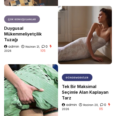
ÇOK KONUŞULANLAR
Duygusal
Mükemmeliyetçilik
Tuzağı
admin
0
Haziran 21,
105
2026
GÜNDEMDEKILER
Tek Bir Maksimal
Seçimle Alan Kaplayan
Tarz
admin
0
Haziran 20,
115
2026