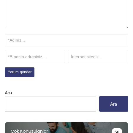
Ara
Ara
Çok Konuşulanlar
50