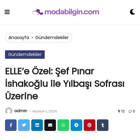
Skip
to
content
Anasayfa
›
Gündemdekiler
Gündemdekiler
ELLE’e Özel: Şef Pınar
İshakoğlu ile Yılbaşı Sofrası
Üzerine
admin
-
Haziran 1, 2026
72
0