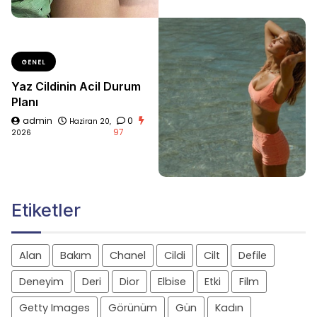
GENEL
Yaz Cildinin Acil Durum
Planı
admin
0
Haziran 20,
97
2026
Etiketler
Alan
Bakım
Chanel
Cildi
Cilt
Defile
Deneyim
Deri
Dior
Elbise
Etki
Film
Getty Images
Görünüm
Gün
Kadın