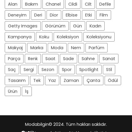
Alan
Bakım
Chanel
Cildi
Cilt
Defile
Deneyim
Deri
Dior
Elbise
Etki
Film
Getty Images
Görünüm
Gün
Kadın
Kampanya
Koku
Koleksiyon
Koleksiyonu
Makyaj
Marka
Moda
Nem
Parfüm
Parça
Renk
Saat
Sade
Sahne
Sanat
Saç
Sergi
Sezon
Spor
Spotlight
Stil
Tasarım
Tek
Yaz
Zaman
Çanta
Ödül
Ürün
İş
Modabilgin
© 2024. Tüm hakları saklıdır.