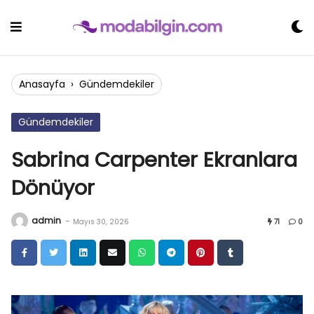
Skip
to
content
Anasayfa
›
Gündemdekiler
Gündemdekiler
Sabrina Carpenter Ekranlara
Dönüyor
admin
-
Mayıs 30, 2026
71
0