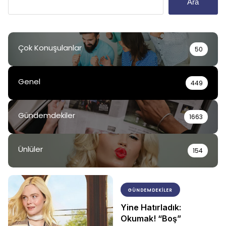
Ara
Çok Konuşulanlar
50
Genel
449
Gündemdekiler
1663
Ünlüler
154
GÜNDEMDEKILER
Yine Hatırladık:
Okumak! “Boş”