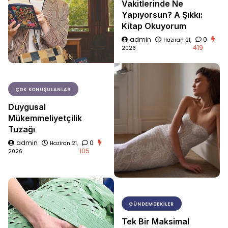
Vakitlerinde Ne
Yapıyorsun? A Şıkkı:
Kitap Okuyorum
admin
0
Haziran 21,
419
2026
ÇOK KONUŞULANLAR
Duygusal
Mükemmeliyetçilik
Tuzağı
admin
0
Haziran 21,
105
2026
GÜNDEMDEKILER
Tek Bir Maksimal