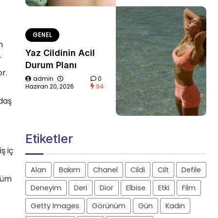
GENEL
n
Yaz Cildinin Acil
r
Durum Planı
r.
admin
0
Haziran 20, 2026
94
ğdaş
Etiketler
ş iç
Alan
Bakım
Chanel
Cildi
Cilt
Defile
 tüm
Deneyim
Deri
Dior
Elbise
Etki
Film
Getty Images
Görünüm
Gün
Kadın