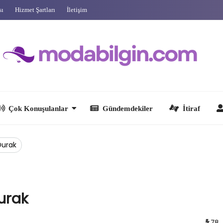
sı
Hizmet Şartları
İletişim
 Konuşulanlar
Gündemdekiler
İtiraf
Ünlüler
Durak
urak
78