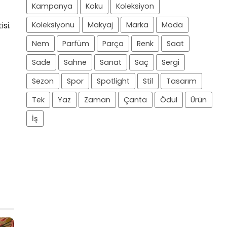
Kampanya
Koku
Koleksiyon
si.
Koleksiyonu
Makyaj
Marka
Moda
Nem
Parfüm
Parça
Renk
Saat
Sade
Sahne
Sanat
Saç
Sergi
Sezon
Spor
Spotlight
Stil
Tasarım
Tek
Yaz
Zaman
Çanta
Ödül
Ürün
İş