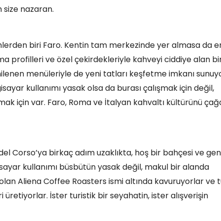
m size nazaran.
simlerden biri Faro. Kentin tam merkezinde yer almasa da e
 profilleri ve özel çekirdekleriyle kahveyi ciddiye alan bi
enilenen menüleriyle de yeni tatları keşfetme imkanı sunuyo
gisayar kullanımı yasak olsa da burası çalışmak için değil,
rmak için var. Faro, Roma ve İtalyan kahvaltı kültürünü ça
el Corso’ya birkaç adım uzaklıkta, hoş bir bahçesi ve geni
isayar kullanımı büsbütün yasak değil, makul bir alanda
olan Aliena Coffee Roasters ismi altında kavuruyorlar ve
retiyorlar. İster turistik bir seyahatin, ister alışverişin