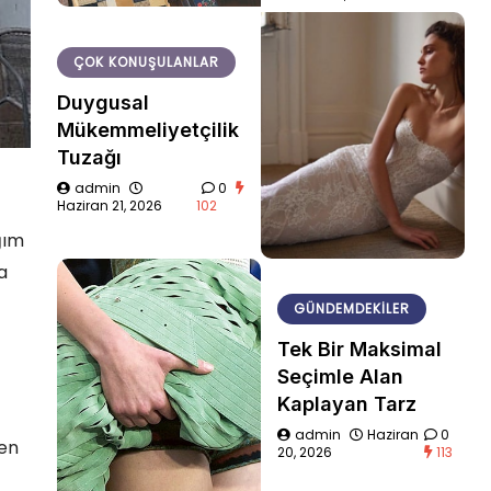
ÇOK KONUŞULANLAR
Duygusal
Mükemmeliyetçilik
Tuzağı
admin
0
Haziran 21, 2026
102
ğım
a
GÜNDEMDEKILER
Tek Bir Maksimal
Seçimle Alan
Kaplayan Tarz
admin
Haziran
0
den
20, 2026
113