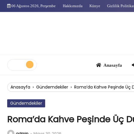
Skip
06 Ağustos 2026, Perşembe
Hakkımızda
Künye
Gizlilik Politika
to
content
Anasayfa
Çok
Anasayfa
›
Gündemdekiler
›
Roma’da Kahve Peşinde Üç 
Gündemdekiler
Roma’da Kahve Peşinde Üç D
admin
-
Mayıs 30, 2026