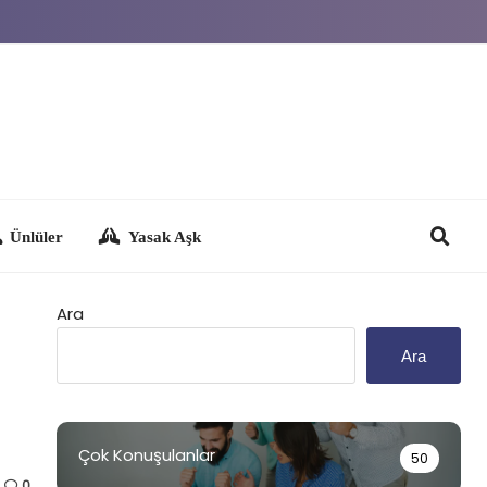
Yasak Aşk
Ara
Ara
Çok Konuşulanlar
50
0