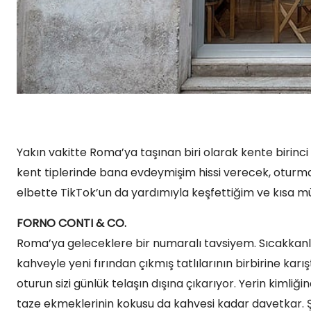
Yakın vakitte Roma’ya taşınan biri olarak kente birin
kent tiplerinde bana evdeymişim hissi verecek, oturması
elbette TikTok’un da yardımıyla keşfettiğim ve kısa m
FORNO CONTI & CO.
Roma’ya geleceklere bir numaralı tavsiyem. Sıcakkanlı
kahveyle yeni fırından çıkmış tatlılarının birbirine kar
oturun sizi günlük telaşın dışına çıkarıyor. Yerin kimli
taze ekmeklerinin kokusu da kahvesi kadar davetkar. Şa