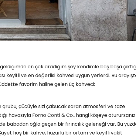
ci geldiğimde en çok aradığım şey kendimle baş başa çıktı
 keyifli ve en değerlisi kahvesi uygun yerlerdi. Bu arayışt
üddette favorim haline gelen üç kahveci:
 grubu, gücüyle sizi çabucak saran atmosferi ve taze
ıştığı havasıyla Forno Conti & Co., hangi köşeye oturursanız
ğinde babadan oğla geçen bir fırıncılık geleneği var. Bu yüz
yet hoş bir kahve, huzurlu bir ortam ve keyifli vakit