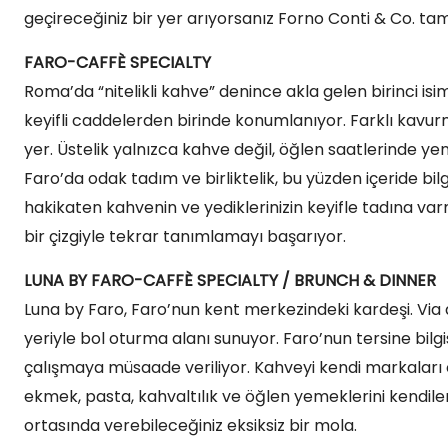
geçireceğiniz bir yer arıyorsanız Forno Conti & Co. ta
FARO-CAFFÈ SPECIALTY
Roma’da “nitelikli kahve” denince akla gelen birinci i
keyifli caddelerden birinde konumlanıyor. Farklı kavurma
yer. Üstelik yalnızca kahve değil, öğlen saatlerinde y
Faro’da odak tadım ve birliktelik, bu yüzden içeride bil
hakikaten kahvenin ve yediklerinizin keyifle tadına va
bir çizgiyle tekrar tanımlamayı başarıyor.
LUNA BY FARO-CAFFÈ SPECIALTY / BRUNCH & DINNER
Luna by Faro, Faro’nun kent merkezindeki kardeşi. Via d
yeriyle bol oturma alanı sunuyor. Faro’nun tersine bilg
çalışmaya müsaade veriliyor. Kahveyi kendi markaları 
ekmek, pasta, kahvaltılık ve öğlen yemeklerini kendileri ü
ortasında verebileceğiniz eksiksiz bir mola.