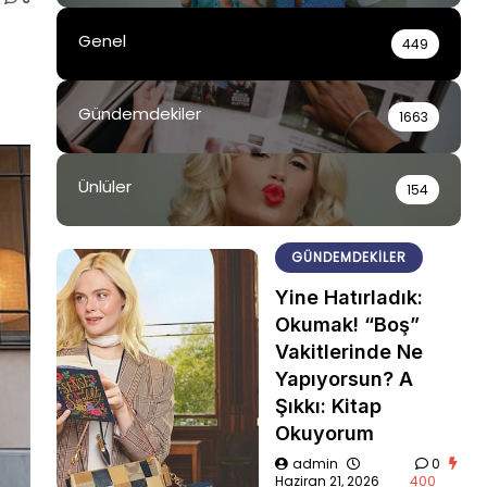
Genel
449
Gündemdekiler
1663
Ünlüler
154
GÜNDEMDEKILER
Yine Hatırladık:
Okumak! “Boş”
Vakitlerinde Ne
Yapıyorsun? A
Şıkkı: Kitap
Okuyorum
admin
0
Haziran 21, 2026
400