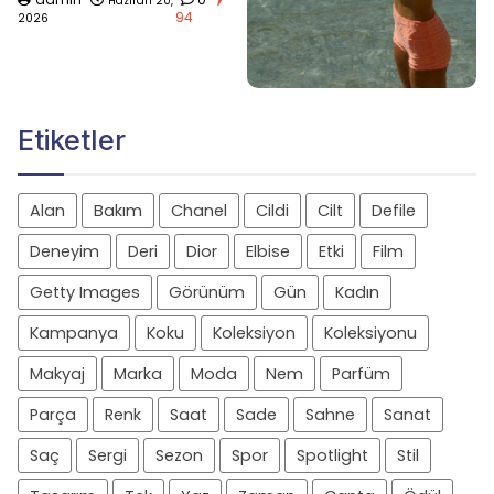
Haziran 20,
94
2026
Etiketler
Alan
Bakım
Chanel
Cildi
Cilt
Defile
Deneyim
Deri
Dior
Elbise
Etki
Film
Getty Images
Görünüm
Gün
Kadın
Kampanya
Koku
Koleksiyon
Koleksiyonu
Makyaj
Marka
Moda
Nem
Parfüm
Parça
Renk
Saat
Sade
Sahne
Sanat
Saç
Sergi
Sezon
Spor
Spotlight
Stil