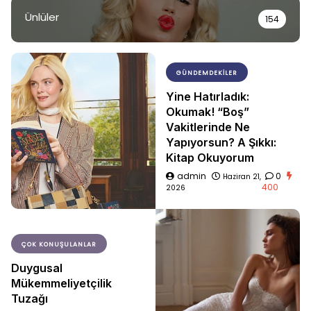
Ünlüler
154
GÜNDEMDEKILER
Yine Hatırladık:
Okumak! “Boş”
Vakitlerinde Ne
Yapıyorsun? A Şıkkı:
Kitap Okuyorum
admin
0
Haziran 21,
400
2026
ÇOK KONUŞULANLAR
Duygusal
Mükemmeliyetçilik
Tuzağı