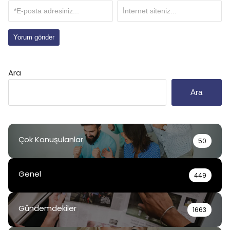
Ara
Ara
Çok Konuşulanlar
50
Genel
449
Gündemdekiler
1663