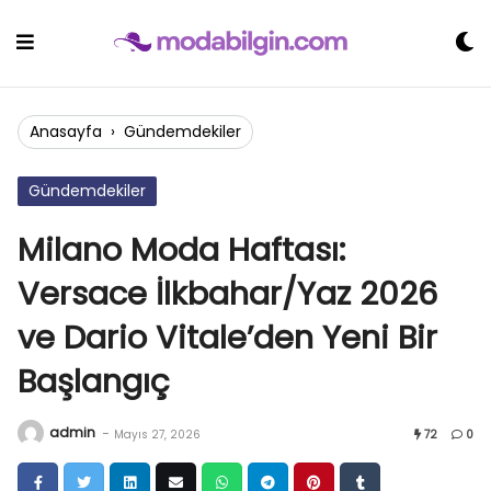
Skip
to
content
Anasayfa
›
Gündemdekiler
Gündemdekiler
Milano Moda Haftası:
Versace İlkbahar/Yaz 2026
ve Dario Vitale’den Yeni Bir
Başlangıç
admin
-
Mayıs 27, 2026
72
0