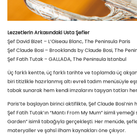
Lezzetlerin Arkasındaki Usta Şefler
Şef David Bizet – L’Oiseau Blanc, The Peninsula Paris
Şef Claude Bosi – Brooklands by Claude Bosi, The Peni
Şef Fatih Tutak – GALLADA, The Peninsula Istanbul
Üç farklı kentte, üç farklı tarihte ve toplamda üç ak
biri titizlikle hazırlanmış altı evreli tadım menüsüyle eş
tabak sunarak hem kendi imzalarını taşıyan tatları hem
Paris’te başlayan birinci aktiflikte, Şef Claude Bosi’nin 
Şef Fatih Tutak’ın “Mantı From My Mum” isimli yemeği su
Garden” isimli tabağıyla gerçekleşti. Her menüde, şefle
materyaller ve şahsî ilham kaynakları öne çıkıyor.