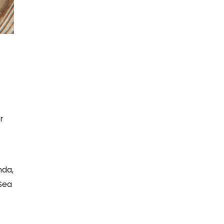
r
nda,
“Sea