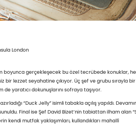
nsula London
şam boyunca gerçekleşecek bu özel tecrübede konuklar, he
siz bir lezzet seyahatine çıkıyor. Üç şef ve grubu sırayla bir
 de yaratıcı dokunuşlarını sofraya taşıyor.
hazırladığı “Duck Jelly” isimli tabakla açılış yapıldı. Devamı
nuldu. Final ise Şef David Bizet’nin tabiattan ilham alan 
rin kendi mutfak yaklaşımları, kullandıkları mahallî