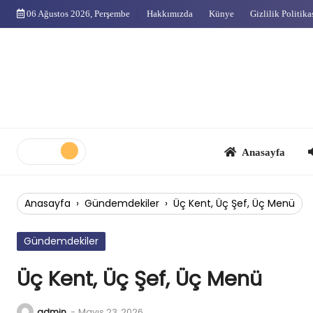
Skip
06 Ağustos 2026, Perşembe
Hakkımızda
Künye
Gizlilik Politika
to
content
Anasayfa
Çok
Anasayfa
›
Gündemdekiler
›
Üç Kent, Üç Şef, Üç Menü
Gündemdekiler
Üç Kent, Üç Şef, Üç Menü
admin
-
Mayıs 23, 2026