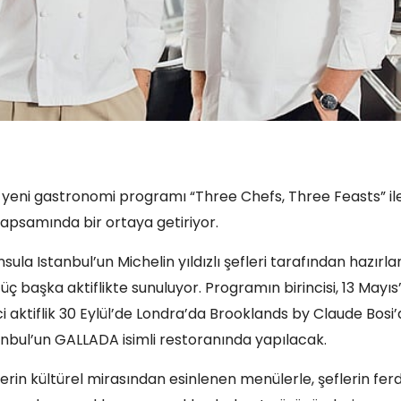
i yeni gastronomi programı “Three Chefs, Three Feasts” il
 kapsamında bir ortaya getiriyor.
ula Istanbul’un Michelin yıldızlı şefleri tarafından hazırl
ç başka aktiflikte sunuluyor. Programın birincisi, 13 Mayıs
ci aktiflik 30 Eylül’de Londra’da Brooklands by Claude Bosi’
anbul’un GALLADA isimli restoranında yapılacak.
tlerin kültürel mirasından esinlenen menülerle, şeflerin ferd