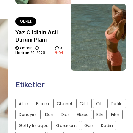
GENEL
Yaz Cildinin Acil
Durum Planı
admin
0
Haziran 20, 2026
94
Etiketler
Alan
Bakım
Chanel
Cildi
Cilt
Defile
Deneyim
Deri
Dior
Elbise
Etki
Film
Getty Images
Görünüm
Gün
Kadın