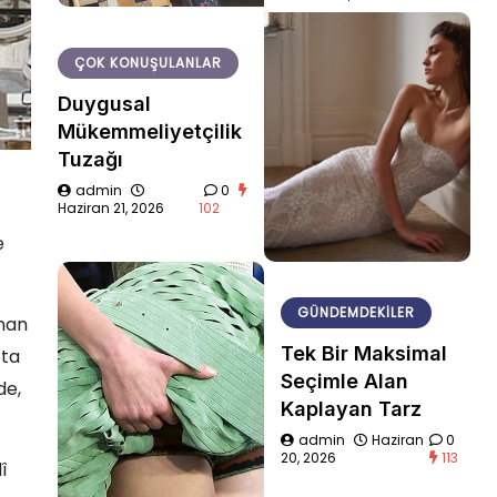
ÇOK KONUŞULANLAR
Duygusal
Mükemmeliyetçilik
Tuzağı
admin
0
Haziran 21, 2026
102
e
GÜNDEMDEKILER
anan
Tek Bir Maksimal
’ta
Seçimle Alan
de,
Kaplayan Tarz
admin
Haziran
0
20, 2026
113
î