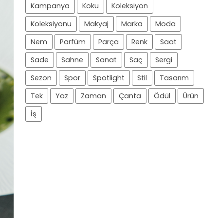
Kampanya
Koku
Koleksiyon
Koleksiyonu
Makyaj
Marka
Moda
Nem
Parfüm
Parça
Renk
Saat
Sade
Sahne
Sanat
Saç
Sergi
Sezon
Spor
Spotlight
Stil
Tasarım
Tek
Yaz
Zaman
Çanta
Ödül
Ürün
İş