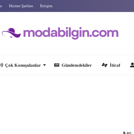
sı
Hizmet Şartları
İletişim
 Konuşulanlar
Gündemdekiler
İtiraf
Ünlüler
80