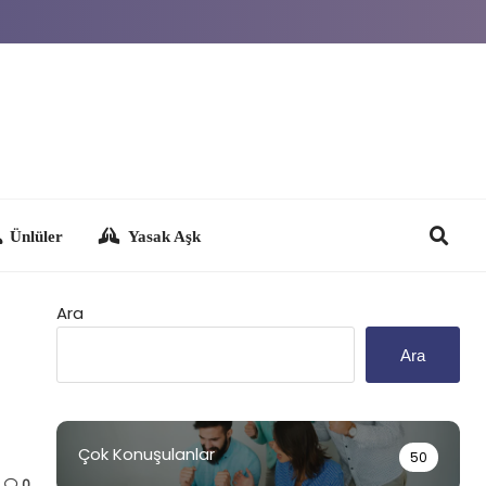
Yasak Aşk
Ara
Ara
Çok Konuşulanlar
50
0