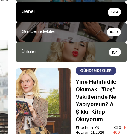
Genel
449
Gündemdekiler
1663
Ünlüler
154
GÜNDEMDEKILER
Yine Hatırladık:
Okumak! “Boş”
Vakitlerinde Ne
Yapıyorsun? A
Şıkkı: Kitap
Okuyorum
admin
0
Haziran 21, 2026
400