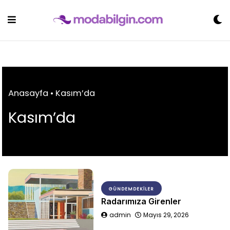
Skip
to
content
Anasayfa
•
Kasım’da
Kasım’da
GÜNDEMDEKILER
Radarımıza Girenler
admin
Mayıs 29, 2026