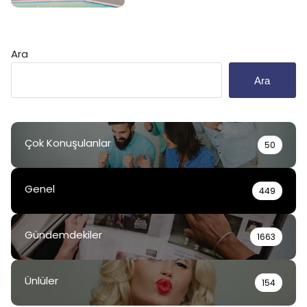
Ara
Ara
Çok Konuşulanlar
50
Genel
449
Gündemdekiler
1663
Ünlüler
154