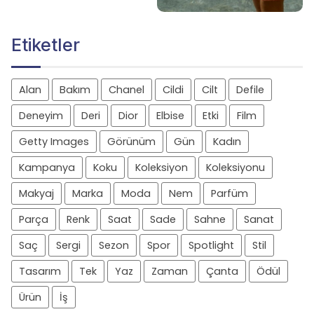
Etiketler
Alan
Bakım
Chanel
Cildi
Cilt
Defile
Deneyim
Deri
Dior
Elbise
Etki
Film
Getty Images
Görünüm
Gün
Kadın
Kampanya
Koku
Koleksiyon
Koleksiyonu
Makyaj
Marka
Moda
Nem
Parfüm
Parça
Renk
Saat
Sade
Sahne
Sanat
Saç
Sergi
Sezon
Spor
Spotlight
Stil
Tasarım
Tek
Yaz
Zaman
Çanta
Ödül
Ürün
İş