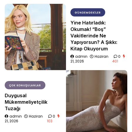
GÜNDEMDEKILER
Yine Hatırladık:
Okumak! “Boş”
Vakitlerinde Ne
Yapıyorsun? A Şıkkı:
Kitap Okuyorum
admin
Haziran
0
21, 2026
401
ÇOK KONUŞULANLAR
Duygusal
Mükemmeliyetçilik
Tuzağı
admin
Haziran
0
21, 2026
103