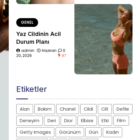
GENEL
Yaz Cildinin Acil
Durum Planı
admin
Haziran
0
20, 2026
97
Etiketler
Alan
Bakım
Chanel
Cildi
Cilt
Defile
Deneyim
Deri
Dior
Elbise
Etki
Film
Getty Images
Görünüm
Gün
Kadın