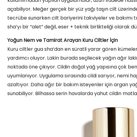
kullanılmadan yapılan uygulamalar, uzun vadede hassasiy
açabiliyor. Meğer gerçek bir yüz yağı taşın cilt üzerin
tecrübe sunarken cilt bariyerini takviyeler ve bakımı t
sha’yı bir “alet” değil, eser + teknik birlikteliği olarak 
Yoğun Nem ve Tamirat Arayan Kuru Ciltler İçin
Kuru ciltler gua sha’dan en süratli yarar gören kümeler
yardımcı oluyor. Lakin burada seçilecek yağın ağır lak
noktada öne çıkıyor. Cildin doğal yağ yapısına çok benze
uyumlanıyor. Uygulama sırasında cildi sarıyor, nemi hap
azaltıyor. Daha ağır bir bakım isteyenler için argan ya
sunabiliyor. Bilhassa serin havalarda yahut cildin matla