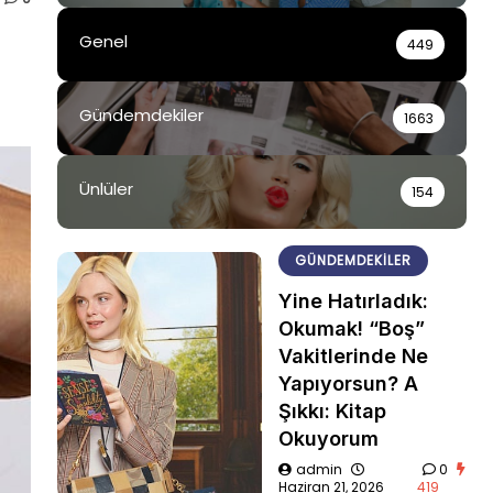
Genel
449
Gündemdekiler
1663
Ünlüler
154
GÜNDEMDEKILER
Yine Hatırladık:
Okumak! “Boş”
Vakitlerinde Ne
Yapıyorsun? A
Şıkkı: Kitap
Okuyorum
admin
0
Haziran 21, 2026
419