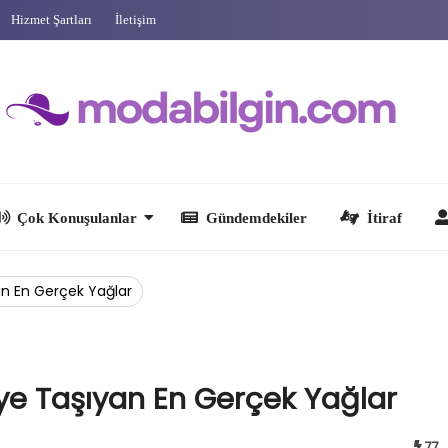
Hizmet Şartları
İletişim
 Konuşulanlar
Gündemdekiler
İtiraf
Ünlüler
an En Gerçek Yağlar
eye Taşıyan En Gerçek Yağlar
77