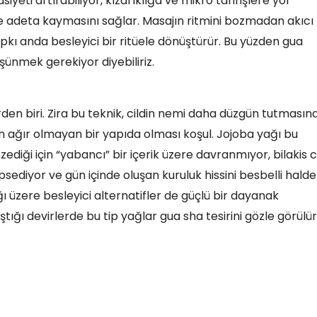
eti artırabiliyor, kızarıklığa ve mikro tahrişlere yol
de adeta kaymasını sağlar. Masajın ritmini bozmadan akıcı 
ıpkı anda besleyici bir ritüele dönüştürür. Bu yüzden gua
düşünmek gerekiyor diyebiliriz.
den biri. Zira bu teknik, cildin nemi daha düzgün tutmasın
in ağır olmayan bir yapıda olması koşul. Jojoba yağı bu
diği için “yabancı” bir içerik üzere davranmıyor, bilakis ci
sediyor ve gün içinde oluşan kuruluk hissini besbelli halde
ğı üzere besleyici alternatifler de güçlü bir dayanak
ştığı devirlerde bu tip yağlar gua sha tesirini gözle görülür