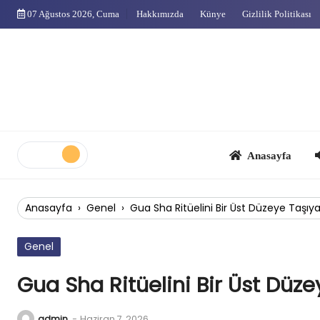
Skip
07 Ağustos 2026, Cuma
Hakkımızda
Künye
Gizlilik Politikası
to
content
Anasayfa
Çok
Anasayfa
›
Genel
›
Gua Sha Ritüelini Bir Üst Düzeye Taşıy
Genel
Gua Sha Ritüelini Bir Üst Düz
admin
-
Haziran 7, 2026