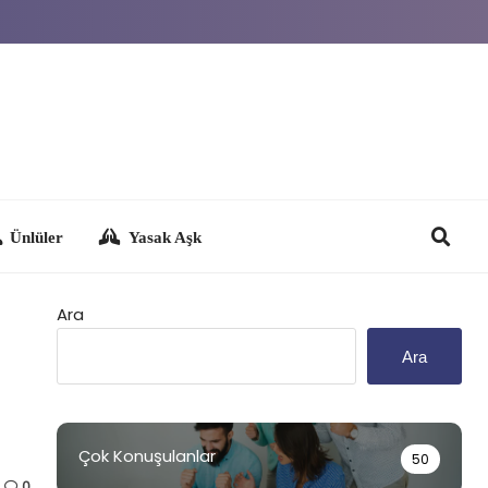
Yasak Aşk
Ara
Ara
Çok Konuşulanlar
50
0