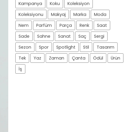
Kampanya
Koku
Koleksiyon
Koleksiyonu
Makyaj
Marka
Moda
Nem
Parfüm
Parça
Renk
Saat
Sade
Sahne
Sanat
Saç
Sergi
Sezon
Spor
Spotlight
Stil
Tasarım
Tek
Yaz
Zaman
Çanta
Ödül
Ürün
İş