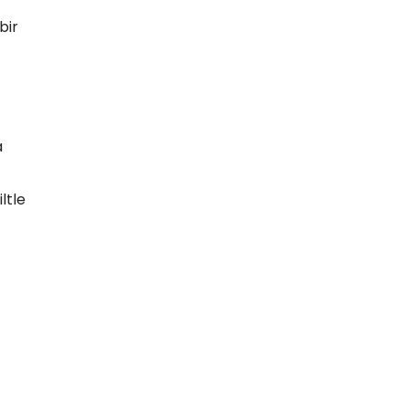
bir
a
ltle