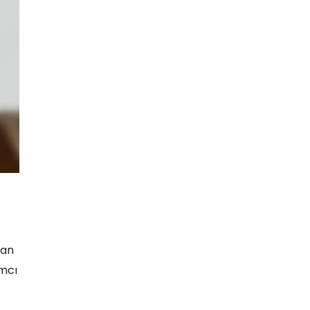
kan
ımcı