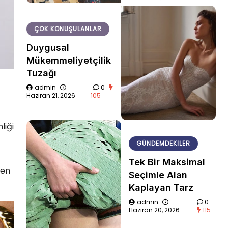
ÇOK KONUŞULANLAR
Duygusal
Mükemmeliyetçilik
Tuzağı
admin
0
Haziran 21, 2026
105
liği
GÜNDEMDEKILER
Tek Bir Maksimal
den
Seçimle Alan
Kaplayan Tarz
admin
0
Haziran 20, 2026
115