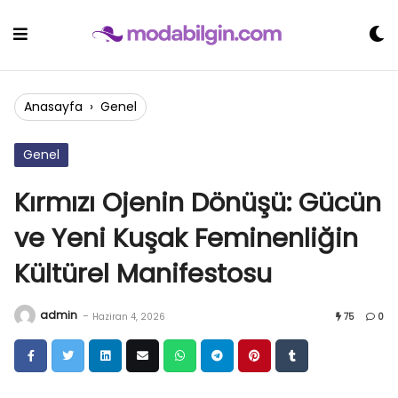
Skip
to
content
Anasayfa
›
Genel
Genel
Kırmızı Ojenin Dönüşü: Gücün
ve Yeni Kuşak Feminenliğin
Kültürel Manifestosu
admin
-
Haziran 4, 2026
75
0