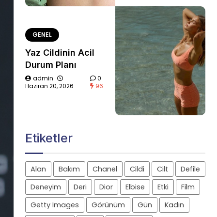
GENEL
Yaz Cildinin Acil
Durum Planı
admin
0
Haziran 20, 2026
96
Etiketler
Alan
Bakım
Chanel
Cildi
Cilt
Defile
Deneyim
Deri
Dior
Elbise
Etki
Film
Getty Images
Görünüm
Gün
Kadın