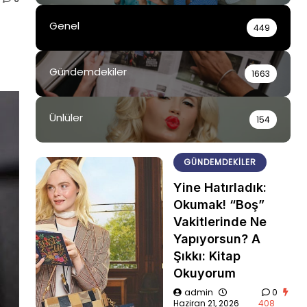
Genel
449
Gündemdekiler
1663
Ünlüler
154
GÜNDEMDEKILER
Yine Hatırladık:
Okumak! “Boş”
Vakitlerinde Ne
Yapıyorsun? A
Şıkkı: Kitap
Okuyorum
admin
0
Haziran 21, 2026
408