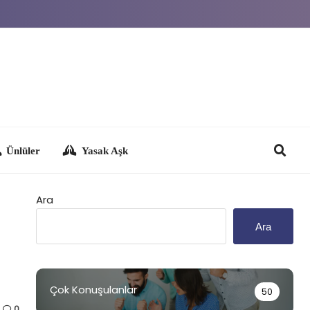
Yasak Aşk
Ara
Ara
Çok Konuşulanlar
50
0