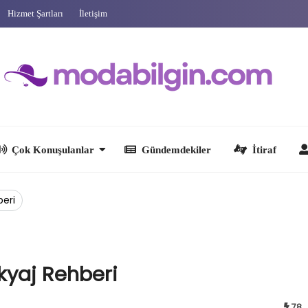
Hizmet Şartları
İletişim
 Konuşulanlar
Gündemdekiler
İtiraf
Ünlüler
beri
kyaj Rehberi
78