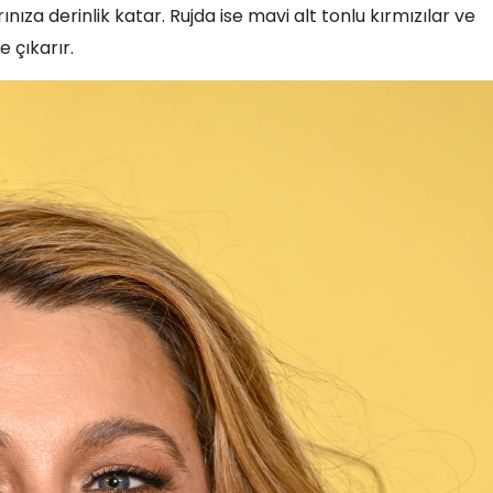
ıza derinlik katar. Rujda ise mavi alt tonlu kırmızılar ve
e çıkarır.