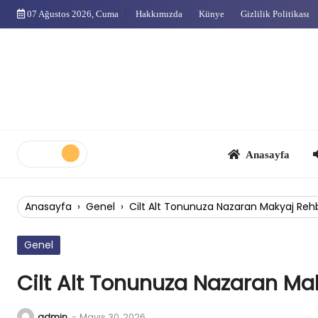
Skip
07 Ağustos 2026, Cuma
Hakkımızda
Künye
Gizlilik Politikası
to
content
Anasayfa
Çok
Anasayfa
›
Genel
›
Cilt Alt Tonunuza Nazaran Makyaj Reh
Genel
Cilt Alt Tonunuza Nazaran Ma
admin
-
Mayıs 30, 2026