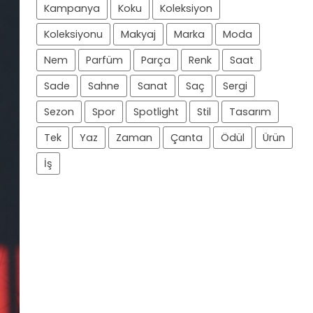
Kampanya
Koku
Koleksiyon
Koleksiyonu
Makyaj
Marka
Moda
Nem
Parfüm
Parça
Renk
Saat
Sade
Sahne
Sanat
Saç
Sergi
Sezon
Spor
Spotlight
Stil
Tasarım
Tek
Yaz
Zaman
Çanta
Ödül
Ürün
İş