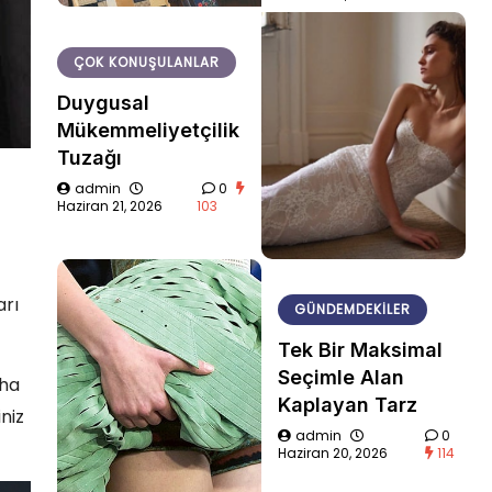
ÇOK KONUŞULANLAR
Duygusal
Mükemmeliyetçilik
Tuzağı
admin
0
Haziran 21, 2026
103
arı
GÜNDEMDEKILER
Tek Bir Maksimal
Seçimle Alan
aha
Kaplayan Tarz
niz
admin
0
Haziran 20, 2026
114