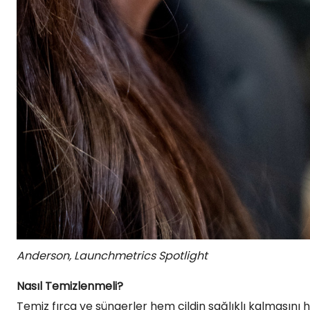
Anderson, Launchmetrics Spotlight
Nasıl Temizlenmeli?
Temiz fırça ve süngerler hem cildin sağlıklı kalması