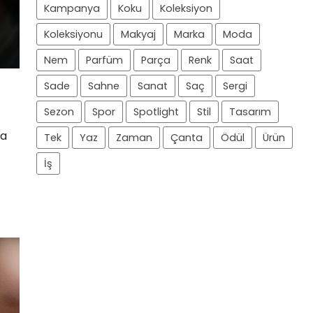
Kampanya
Koku
Koleksiyon
Koleksiyonu
Makyaj
Marka
Moda
Nem
Parfüm
Parça
Renk
Saat
Sade
Sahne
Sanat
Saç
Sergi
Sezon
Spor
Spotlight
Stil
Tasarım
da
Tek
Yaz
Zaman
Çanta
Ödül
Ürün
İş