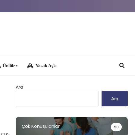
Yasak Aşk
Ara
Ara
Çok Konuşulanlar
50
0