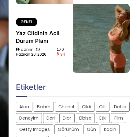
GENEL
Yaz Cildinin Acil
Durum Planı
admin
0
Haziran 20, 2026
94
Etiketler
Alan
Bakım
Chanel
Cildi
Cilt
Defile
Deneyim
Deri
Dior
Elbise
Etki
Film
Getty Images
Görünüm
Gün
Kadın