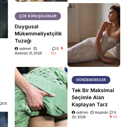
ÇOK KONUŞULANLAR
Duygusal
Mükemmeliyetçilik
Tuzağı
admin
0
Haziran 21, 2026
102
GÜNDEMDEKILER
Tek Bir Maksimal
Seçimle Alan
rır.
Kaplayan Tarz
admin
Haziran
0
20, 2026
113