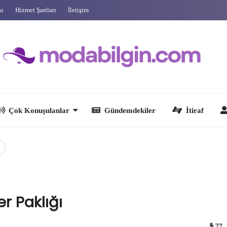
sı
Hizmet Şartları
İletişim
 Konuşulanlar
Gündemdekiler
İtiraf
Ünlüler
r Paklığı
77