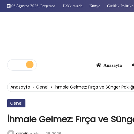
Skip
06 Ağustos 2026, Perşembe
Hakkımızda
Künye
Gizlilik Politika
to
content
Anasayfa
Çok
Anasayfa
›
Genel
›
İhmale Gelmez: Fırça ve Sünger Paklığı
Genel
İhmale Gelmez: Fırça ve Sünge
admin
-
Mayıs 28, 2026