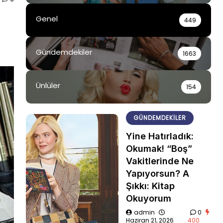
Genel
449
Gündemdekiler
1663
Ünlüler
154
GÜNDEMDEKILER
Yine Hatırladık:
Okumak! “Boş”
Vakitlerinde Ne
Yapıyorsun? A
Şıkkı: Kitap
Okuyorum
admin
0
Haziran 21, 2026
400